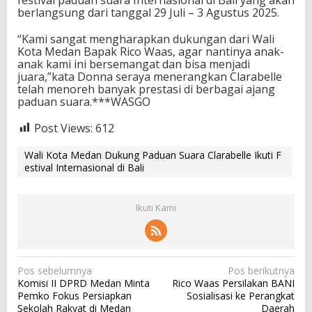
berlangsung dari tanggal 29 Juli – 3 Agustus 2025.
“Kami sangat mengharapkan dukungan dari Wali
Kota Medan Bapak Rico Waas, agar nantinya anak-
anak kami ini bersemangat dan bisa menjadi
juara,”kata Donna seraya menerangkan Clarabelle
telah menoreh banyak prestasi di berbagai ajang
paduan suara.***WASGO
Post Views:
612
Wali Kota Medan Dukung Paduan Suara Clarabelle Ikuti F
estival Internasional di Bali
Ikuti Kami
N
Pos sebelumnya
Pos berikutnya
Komisi II DPRD Medan Minta
Rico Waas Persilakan BANI
a
Pemko Fokus Persiapkan
Sosialisasi ke Perangkat
v
Sekolah Rakyat di Medan
Daerah