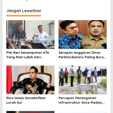
i
Jangan Lewatkan
g
a
s
i
p
o
PWI Beri Kesempatan KTA
Serapan Anggaran Dinas
s
Yang Mati Lebih Dari
Perkimcikataru Paling Buruk,
Setahun Diaktifkan Kembali
Plh Sekda: Kami Sarankan
Dievaluasi
Rico Waas Nonaktifkan
Percepat Penanganan
Lurah Aur
Infrastruktur Kota Medan,
Dinas SDABMBK Perkuat
Sinergi dengan Kecamatan