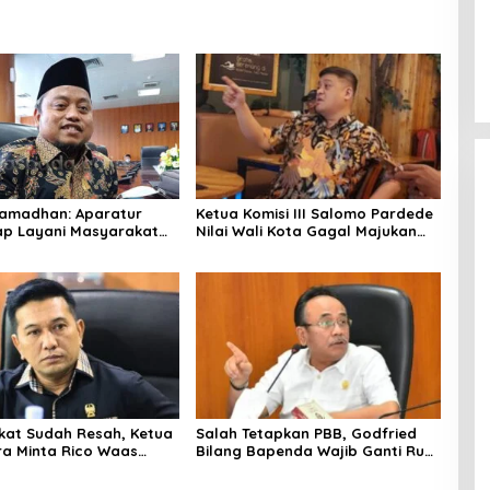
Ramadhan: Aparatur
Ketua Komisi III Salomo Pardede
ap Layani Masyarakat
Nilai Wali Kota Gagal Majukan
aupun Senang
BUMD, PUD Pembangunan Merugi
Setiap Tahun
at Sudah Resah, Ketua
Salah Tetapkan PBB, Godfried
ra Minta Rico Waas
Bilang Bapenda Wajib Ganti Rugi
nahi Sistem Parkir dan
dan Bayar Denda pada WP
alan