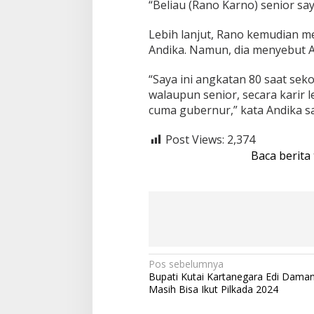
“Beliau (Rano Karno) senior say
Lebih lanjut, Rano kemudian 
Andika. Namun, dia menyebut And
“Saya ini angkatan 80 saat seko
walaupun senior, secara karir l
cuma gubernur,” kata Andika 
Post Views:
2,374
Baca berita
N
Pos sebelumnya
Bupati Kutai Kartanegara Edi Dama
a
Masih Bisa Ikut Pilkada 2024
v