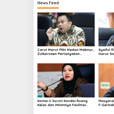
News Feed
Carut Marut PKH Medan Makmur,
Syaiful 
Zulkarnaen Pertanyakan
Harus Si
Keseriusan Pemko Salurkan
Susah M
Bansos
Komisi II Soroti Kondisi Ruang
Masyarak
Kelas dan Minimnya Fasilitas
F-Gerind
Pendidikan di UPT SMPN 39
Serius Be
Medan
Lampu J