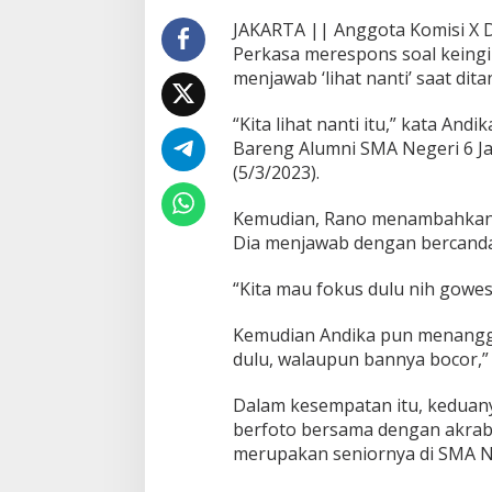
n
JAKARTA || Anggota Komisi X 
o
Perkasa merespons soal keingi
s
menjawab ‘lihat nanti’ saat dita
o
a
l
“Kita lihat nanti itu,” kata A
M
Bareng Alumni SMA Negeri 6 Jaka
a
(5/3/2023).
j
u
P
Kemudian, Rano menambahkan b
i
Dia menjawab dengan bercanda
l
g
“Kita mau fokus dulu nih gowes
u
b
Kemudian Andika pun menangga
D
K
dulu, walaupun bannya bocor,” 
I
Dalam kesempatan itu, keduany
berfoto bersama dengan akra
merupakan seniornya di SMA Ne