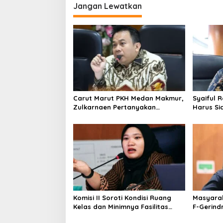
i
Jangan Lewatkan
g
a
s
i
p
o
Carut Marut PKH Medan Makmur,
Syaiful 
s
Zulkarnaen Pertanyakan
Harus Si
Keseriusan Pemko Salurkan
Susah M
Bansos
Komisi II Soroti Kondisi Ruang
Masyarak
Kelas dan Minimnya Fasilitas
F-Gerind
Pendidikan di UPT SMPN 39
Serius Be