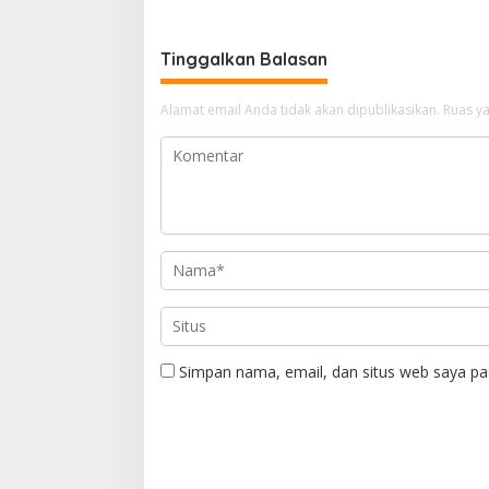
Medan
Lampu J
Tinggalkan Balasan
Alamat email Anda tidak akan dipublikasikan.
Ruas ya
Simpan nama, email, dan situs web saya pa