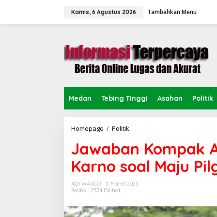
L
Tambahkan Menu
e
Kamis, 6 Agustus 2026
w
a
t
i
k
e
k
o
n
Medan
Tebing Tinggi
Asahan
Politik
t
e
n
Homepage
/
Politik
J
a
Jawaban Kompak A
w
a
Karno soal Maju Pil
b
a
n
ADI WASGO
5 Maret 2023
K
Politik
2374 Dilihat
o
m
p