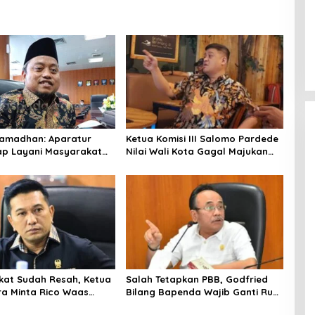
Ramadhan: Aparatur
Ketua Komisi III Salomo Pardede
ap Layani Masyarakat
Nilai Wali Kota Gagal Majukan
aupun Senang
BUMD, PUD Pembangunan Merugi
Setiap Tahun
at Sudah Resah, Ketua
Salah Tetapkan PBB, Godfried
ra Minta Rico Waas
Bilang Bapenda Wajib Ganti Rugi
nahi Sistem Parkir dan
dan Bayar Denda pada WP