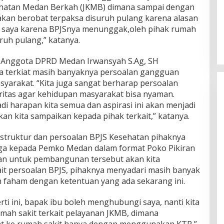
hatan Medan Berkah (JKMB) dimana sampai dengan
 akan berobat terpaksa disuruh pulang karena alasan
a saya karena BPJSnya menunggak,oleh pihak rumah
ruh pulang,” katanya.
 Anggota DPRD Medan Irwansyah S.Ag, SH
 terkiat masih banyaknya persoalan gangguan
arakat. “Kita juga sangat berharap persoalan
oritas agar kehidupan masyarakat bisa nyaman.
i harapan kita semua dan aspirasi ini akan menjadi
kan kita sampaikan kepada pihak terkait,” katanya.
astruktur dan persoalan BPJS Kesehatan pihaknya
ga kepada Pemko Medan dalam format Poko Pikiran
n untuk pembangunan tersebut akan kita
ait persoalan BPJS, pihaknya menyadari masih banyak
 faham dengan ketentuan yang ada sekarang ini.
i ini, bapak ibu boleh menghubungi saya, nanti kita
mah sakit terkait pelayanan JKMB, dimana