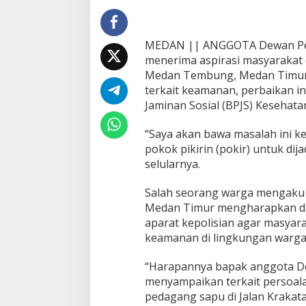
I
MEDAN || ANGGOTA Dewan Per
menerima aspirasi masyarakat d
Medan Tembung, Medan Timur d
terkait keamanan, perbaikan i
Jaminan Sosial (BPJS) Kesehata
“Saya akan bawa masalah ini 
pokok pikirin (pokir) untuk dij
selularnya.
Salah seorang warga mengaku 
Medan Timur mengharapkan da
aparat kepolisian agar masyar
keamanan di lingkungan warga
“Harapannya bapak anggota De
menyampaikan terkait persoa
pedagang sapu di Jalan Krakat