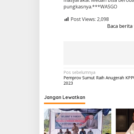
masyarakat Medan bisa beroba
pungkasnya.***WASGO
Post Views:
2,098
Baca berita
N
Pos sebelumnya
Pemprov Sumut Raih Anugerah KPP
a
2023
v
i
Jangan Lewatkan
g
a
s
i