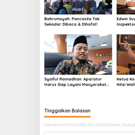
p
o
Bahrumsyah: Pancasila Tak
Edwin Su
s
Sekadar Dibaca & Dihafal!
Inspekto
Kadis Per
Rendahn
Syaiful Ramadhan: Aparatur
Ketua Ko
Harus Siap Layani Masyarakat
Nilai Wa
Susah Maupun Senang
BUMD, P
Setiap T
Tinggalkan Balasan
Alamat email Anda tidak akan dipublikasikan.
Ruas ya