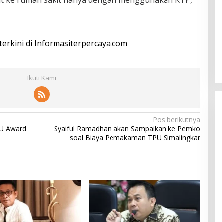
t ke rumah sakit hanya dengan menggunakan KTP,”
 terkini di Informasiterpercaya.com
Ikuti Kami
Pos berikutnya
U Award
Syaiful Ramadhan akan Sampaikan ke Pemko
soal Biaya Pemakaman TPU Simalingkar