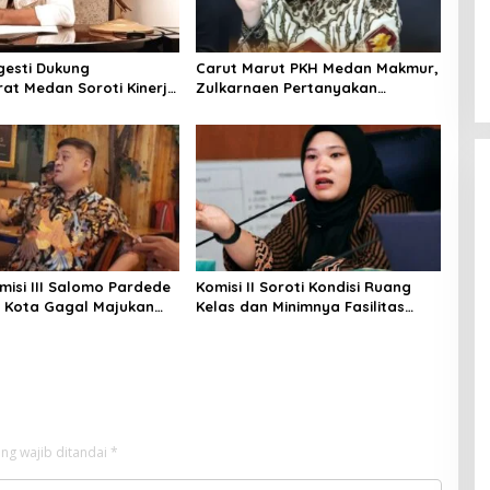
gesti Dukung
Carut Marut PKH Medan Makmur,
rat Medan Soroti Kinerja
Zulkarnaen Pertanyakan
kimcikataru Terkait
Keseriusan Pemko Salurkan
ya Serapan Anggaran
Bansos
misi III Salomo Pardede
Komisi II Soroti Kondisi Ruang
li Kota Gagal Majukan
Kelas dan Minimnya Fasilitas
UD Pembangunan Merugi
Pendidikan di UPT SMPN 39
ahun
Medan
ng wajib ditandai
*