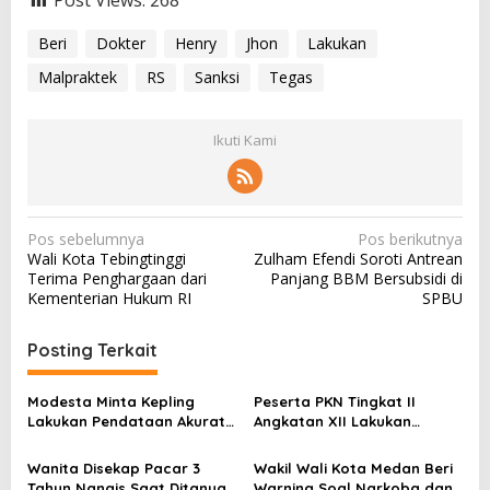
Post Views:
268
Beri
Dokter
Henry
Jhon
Lakukan
Malpraktek
RS
Sanksi
Tegas
Ikuti Kami
N
Pos sebelumnya
Pos berikutnya
Wali Kota Tebingtinggi
Zulham Efendi Soroti Antrean
a
Terima Penghargaan dari
Panjang BBM Bersubsidi di
v
Kementerian Hukum RI
SPBU
i
Posting Terkait
g
a
Modesta Minta Kepling
Peserta PKN Tingkat II
s
Lakukan Pendataan Akurat
Angkatan XII Lakukan
Terkait Perlinsos
Visitasi Kepemimpinan
i
Nasional di Tapsel
Wanita Disekap Pacar 3
Wakil Wali Kota Medan Beri
p
Tahun Nangis Saat Ditanya
Warning Soal Narkoba dan