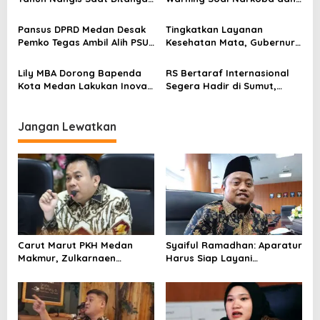
o
Dokter, Sempat Bilang
Judol
Jatuh
s
Pansus DPRD Medan Desak
Tingkatkan Layanan
Pemko Tegas Ambil Alih PSU
Kesehatan Mata, Gubernur
Contempo
Bobby Nasution Gandeng
RS Mata Cicendo
Lily MBA Dorong Bapenda
RS Bertaraf Internasional
Kota Medan Lakukan Inovasi
Segera Hadir di Sumut,
Tingkatkan PAD
Bobby Nasution Harapkan
Beri Pelayanan Maksimal ke
Masyarakat
Jangan Lewatkan
Carut Marut PKH Medan
Syaiful Ramadhan: Aparatur
Makmur, Zulkarnaen
Harus Siap Layani
Pertanyakan Keseriusan
Masyarakat Susah Maupun
Pemko Salurkan Bansos
Senang