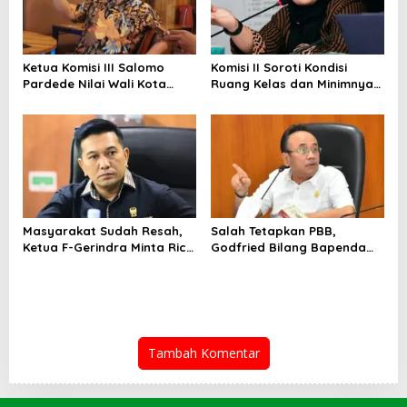
Ketua Komisi III Salomo
Komisi II Soroti Kondisi
Pardede Nilai Wali Kota
Ruang Kelas dan Minimnya
Gagal Majukan BUMD, PUD
Fasilitas Pendidikan di UPT
Pembangunan Merugi
SMPN 39 Medan
Setiap Tahun
Masyarakat Sudah Resah,
Salah Tetapkan PBB,
Ketua F-Gerindra Minta Rico
Godfried Bilang Bapenda
Waas Serius Benahi Sistem
Wajib Ganti Rugi dan Bayar
Parkir dan Lampu Jalan
Denda pada WP
Tambah Komentar