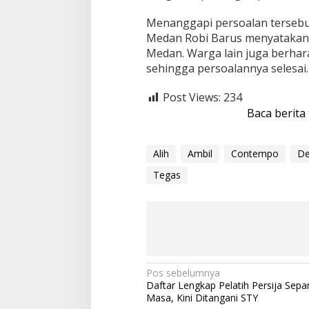
Menanggapi persoalan tersebu
Medan Robi Barus menyatakan
Medan. Warga lain juga berhar
sehingga persoalannya selesa
Post Views:
234
Baca berita
Alih
Ambil
Contempo
De
Tegas
N
Pos sebelumnya
Daftar Lengkap Pelatih Persija Sepa
a
Masa, Kini Ditangani STY