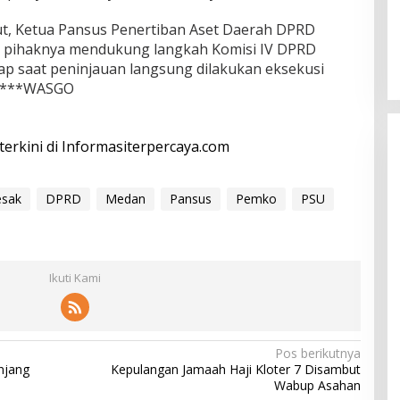
t, Ketua Pansus Penertiban Aset Daerah DPRD
 pihaknya mendukung langkah Komisi IV DPRD
ap saat peninjauan langsung dilakukan eksekusi
i.***WASGO
 terkini di Informasiterpercaya.com
sak
DPRD
Medan
Pansus
Pemko
PSU
Ikuti Kami
Pos berikutnya
njang
Kepulangan Jamaah Haji Kloter 7 Disambut
Wabup Asahan