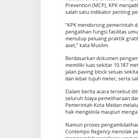
Prevention (MCP), KPK menjad
salah satu indikator penting p
“KPK mendorong pemerintah d
pengalihan fungsi fasilitas u
menutup peluang praktik grati
aset,” kata Muslim.
Berdasarkan dokumen pengamb
memiliki luas sekitar 10.187 m
jalan paving block seluas seki
dan lebar tujuh meter, serta s
Dalam berita acara tersebut d
seluruh biaya pemeliharaan d
Pemerintah Kota Medan melalui
hak mengelola maupun mengali
Namun proses pengambilaliha
Contempo Regency menolak pe