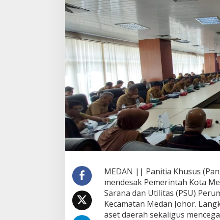
e
d
a
n
D
e
s
a
k
P
e
m
k
o
T
e
g
a
s
MEDAN || Panitia Khusus (Pan
A
mendesak Pemerintah Kota Med
m
Sarana dan Utilitas (PSU) Per
b
i
Kecamatan Medan Johor. Langk
l
aset daerah sekaligus mencega
A