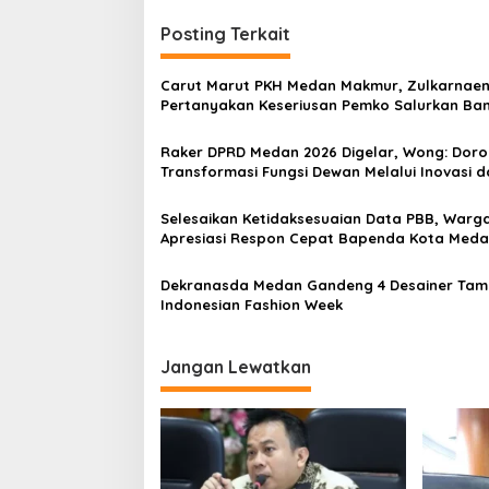
v
i
Posting Terkait
g
Carut Marut PKH Medan Makmur, Zulkarnae
a
Pertanyakan Keseriusan Pemko Salurkan Ba
s
Raker DPRD Medan 2026 Digelar, Wong: Dor
i
Transformasi Fungsi Dewan Melalui Inovasi d
p
Digitalisasi
o
Selesaikan Ketidaksesuaian Data PBB, Warg
Apresiasi Respon Cepat Bapenda Kota Med
s
Dekranasda Medan Gandeng 4 Desainer Tamp
Indonesian Fashion Week
Jangan Lewatkan