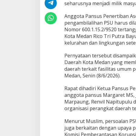
seharusnya menjadi milik masy
l
i
Anggota Pansus Penertiban A
h
P
pengambilalihan PSU harus dil
S
Nomor 600.1.15.2/9520 tertang
U
Kota Medan Rico Tri Putra Ba
C
kelurahan dan lingkungan set
o
n
t
Pernyataan tersebut disampaik
e
Daerah Kota Medan yang memba
m
daerah terkait fasilitas umu
p
Medan, Senin (8/6/2026).
o
Rapat dihadiri Ketua Pansus P
anggota pansus Margaret MS, J
Marpaung, Renvil Napitupulu d
organisasi perangkat daerah ter
Menurut Muslim, persoalan PSU
juga berkaitan dengan upaya p
Komisi Pemberantasan Korupsi 