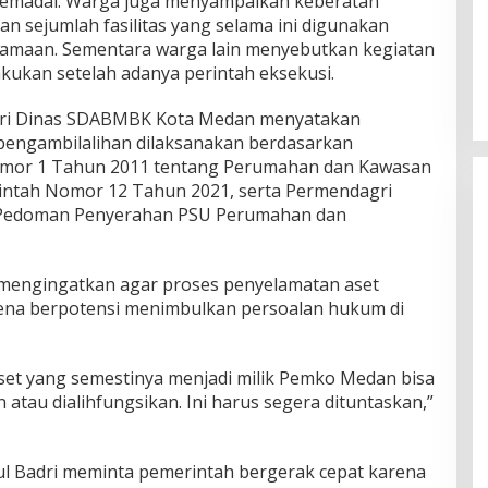
memadai. Warga juga menyampaikan keberatan
 sejumlah fasilitas yang selama ini digunakan
gamaan. Sementara warga lain menyebutkan kegiatan
ilakukan setelah adanya perintah eksekusi.
SU dari Dinas SDABMBK Kota Medan menyatakan
n pengambilalihan dilaksanakan berdasarkan
mor 1 Tahun 2011 tentang Perumahan dan Kawasan
ntah Nomor 12 Tahun 2021, serta Permendagri
 Pedoman Penyerahan PSU Perumahan dan
mengingatkan agar proses penyelamatan aset
arena berpotensi menimbulkan persoalan hukum di
 aset yang semestinya menjadi milik Pemko Medan bisa
n atau dialihfungsikan. Ini harus segera dituntaskan,”
ul Badri meminta pemerintah bergerak cepat karena