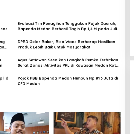
n
Evaluasi Tim Penagihan Tunggakan Pajak Daerah,
nsos
Bapenda Medan Berhasil Tagih Rp 1,4 M pada Juli
2026
ong
DPRD Gelar Raker, Rico Waas Berharap Hasilkan
an
Produk Lebih Baik untuk Masyarakat
a
Agus Setiawan Sesalkan Langkah Pemko Terbitkan
an
Surat Zonasi Aktivitas PKL di Kawasan Medan Kota
Resah
il di
Pojok PBB Bapenda Medan Himpun Rp 893 Juta di
CFD Medan