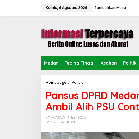
L
Tambahkan Menu
e
Kamis, 6 Agustus 2026
w
a
t
i
k
e
k
o
n
Medan
Tebing Tinggi
Asahan
Politik
t
e
n
Homepage
/
Politik
P
a
Pansus DPRD Meda
n
s
Ambil Alih PSU Co
u
s
D
ADI WASGO
8 Juni 2026
P
Politik
234 Dilihat
R
D
M