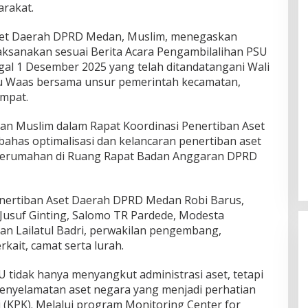
arakat.
set Daerah DPRD Medan, Muslim, menegaskan
aksanakan sesuai Berita Acara Pengambilalihan PSU
gal 1 Desember 2025 yang telah ditandatangani Wali
yu Waas bersama unsur pemerintah kecamatan,
empat.
an Muslim dalam Rapat Koordinasi Penertiban Aset
has optimalisasi dan kelancaran penertiban aset
m perumahan di Ruang Rapat Badan Anggaran DPRD
enertiban Aset Daerah DPRD Medan Robi Barus,
usuf Ginting, Salomo TR Pardede, Modesta
an Lailatul Badri, perwakilan pengembang,
kait, camat serta lurah.
 tidak hanya menyangkut administrasi aset, tetapi
enyelamatan aset negara yang menjadi perhatian
(KPK). Melalui program Monitoring Center for