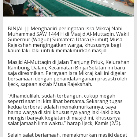
BINJAI || Menghadiri peringatan Isra Mikraj Nabi
Muhammad SAW 1444 H di Masjid Al-Muttaqin, Wakil
Gubernur (Wagub) Sumatera Utara (Sumut)
Musa
Rajekshah mengingatkan warga, khususnya bagi
kaum laki-laki untuk memakmurkan masjid.
Masjid Al-Muttaqin di Jalan Tanjung Priuk, Kelurahan
Rambung Dalam, Kecamatan Binjai Selatan ini baru
saja diresmikan. Perayaan Isra Mikraj kali ini digelar
bersamaan dengan penandatanganan prasasti oleh
Ijeck, sapaan akrab Musa Rajekshah.
“Alhamdulilah, sudah terbangun, cukup megah
seperti saat ini kita lihat bersama. Sekarang tugas
kedua terberat adalah memakmurkannya, saya
harap warga di sini khususnya yang laki-laki bisa
mengisi banyak kegiatan di masjid ini, khususnya
salat jamaah lima waktu,” harap Ijeck, Kamis (2/3).
Selain salat berjamaah, memakmurkan masjid dapat