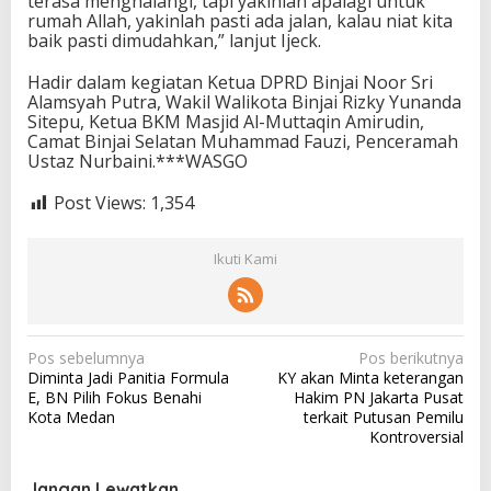
terasa menghalangi, tapi yakinlah apalagi untuk
rumah Allah, yakinlah pasti ada jalan, kalau niat kita
baik pasti dimudahkan,” lanjut Ijeck.
Hadir dalam kegiatan Ketua DPRD Binjai Noor Sri
Alamsyah Putra, Wakil Walikota Binjai Rizky Yunanda
Sitepu, Ketua BKM Masjid Al-Muttaqin Amirudin,
Camat Binjai Selatan Muhammad Fauzi, Penceramah
Ustaz Nurbaini.***WASGO
Post Views:
1,354
Ikuti Kami
N
Pos sebelumnya
Pos berikutnya
Diminta Jadi Panitia Formula
KY akan Minta keterangan
a
E, BN Pilih Fokus Benahi
Hakim PN Jakarta Pusat
v
Kota Medan
terkait Putusan Pemilu
Kontroversial
i
g
Jangan Lewatkan