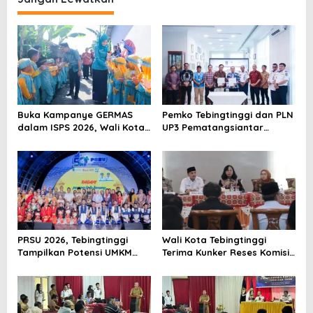
a
s
i
p
o
s
Buka Kampanye GERMAS
Pemko Tebingtinggi dan PLN
dalam ISPS 2026, Wali Kota
UP3 Pematangsiantar
Tebingtinggi Apresiasi
Lakukan MoU Efesiensi
Penurunan Stunting
Energi
PRSU 2026, Tebingtinggi
Wali Kota Tebingtinggi
Tampilkan Potensi UMKM
Terima Kunker Reses Komisi
dan Keragaman Seni
X DPR RI, Dorong Sinergi
Pusat-Daerah untuk SDM
Unggul