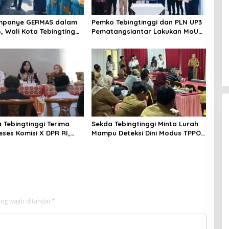
mpanye GERMAS dalam
Pemko Tebingtinggi dan PLN UP3
, Wali Kota Tebingtinggi
Pematangsiantar Lakukan MoU
i Penurunan Stunting
Efesiensi Energi
 Tebingtinggi Terima
Sekda Tebingtinggi Minta Lurah
eses Komisi X DPR RI,
Mampu Deteksi Dini Modus TPPO
inergi Pusat-Daerah
dan TPPM
M Unggul
ng wajib ditandai
*