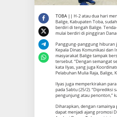
d
a
h
TOBA
|| H-2 atau dua hari men
S
Balige, Kabupaten Toba, suda
e
berdiri di tengah Balige. Ten
m
mulai berdiri di pinggiran Dan
a
r
a
Panggung-panggung hiburan juga
k
Kepala Dinas Komunikasi dan In
masyarakat Balige tampak be
tersebut. “Dengan semangat sepe
kata Ilyas, yang juga Koordin
Pelabuhan Mulia Raja, Balige, K
Ilyas juga memperkirakan par
pada Sabtu (25/2). “Diprediksi 
pengunjung atau penonton,” kat
Diharapkan, dengan ramainya
dapat menjadi ajang promosi D