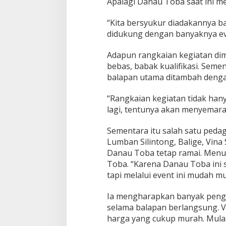
Apalagi Danau Toba saat ini me
“Kita bersyukur diadakannya ba
didukung dengan banyaknya even
Adapun rangkaian kegiatan dimu
bebas, babak kualifikasi. Seme
balapan utama ditambah dengan 
“Rangkaian kegiatan tidak hanya
lagi, tentunya akan menyemarakk
Sementara itu salah satu pedag
Lumban Silintong, Balige, Vin
Danau Toba tetap ramai. Men
Toba. “Karena Danau Toba ini 
tapi melalui event ini mudah m
Ia mengharapkan banyak peng
selama balapan berlangsung. 
harga yang cukup murah. Mula