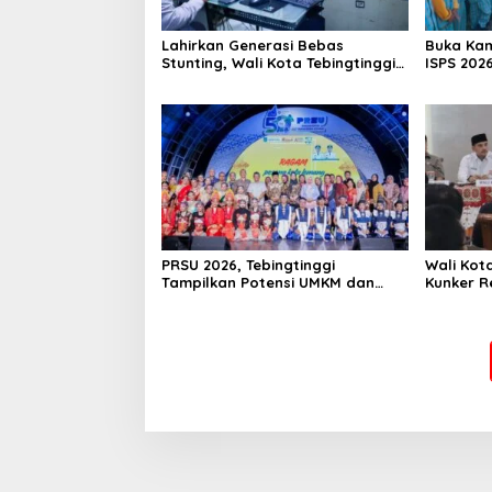
Lahirkan Generasi Bebas
Buka Ka
Stunting, Wali Kota Tebingtinggi
ISPS 2026
Dorong Optimalisasi SP3 Catin
Apresias
PRSU 2026, Tebingtinggi
Wali Kota
Tampilkan Potensi UMKM dan
Kunker R
Keragaman Seni
Dorong S
untuk SD