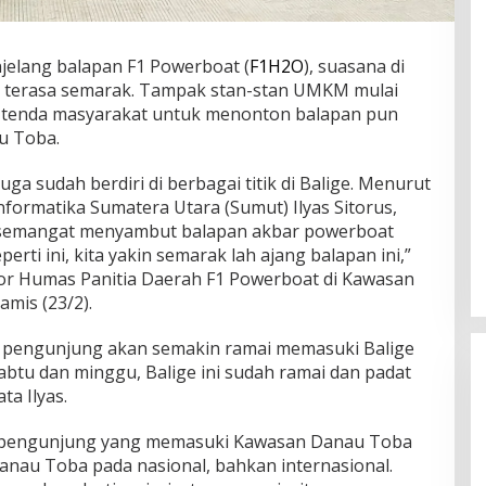
jelang balapan F1 Powerboat (
F1H2O
), suasana di
h terasa semarak. Tampak stan-stan UMKM mulai
da-tenda masyarakat untuk menonton balapan pun
au Toba.
 sudah berdiri di berbagai titik di Balige. Menurut
formatika Sumatera Utara (Sumut) Ilyas Sitorus,
rsemangat menyambut balapan akbar powerboat
rti ini, kita yakin semarak lah ajang balapan ini,”
ator Humas Panitia Daerah F1 Powerboat di Kawasan
amis (23/2).
a pengunjung akan semakin ramai memasuki Balige
sabtu dan minggu, Balige ini sudah ramai dan padat
a Ilyas.
 pengunjung yang memasuki Kawasan Danau Toba
anau Toba pada nasional, bahkan internasional.