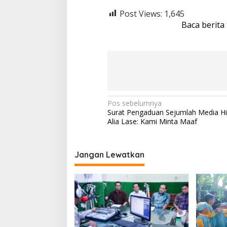
Post Views:
1,645
Baca berita
N
Pos sebelumnya
Surat Pengaduan Sejumlah Media Hi
a
Alia Lase: Kami Minta Maaf
v
i
Jangan Lewatkan
g
a
s
i
p