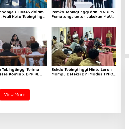
mpanye GERMAS dalam
Pemko Tebingtinggi dan PLN UP3
, Wali Kota Tebingtinggi
Pematangsiantar Lakukan MoU
i Penurunan Stunting
Efesiensi Energi
 Tebingtinggi Terima
Sekda Tebingtinggi Minta Lurah
eses Komisi X DPR RI,
Mampu Deteksi Dini Modus TPPO
inergi Pusat-Daerah
dan TPPM
M Unggul
View More