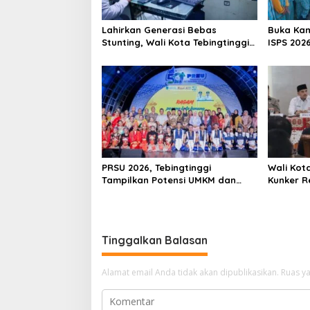
o
s
Lahirkan Generasi Bebas
Buka Ka
Stunting, Wali Kota Tebingtinggi
ISPS 2026
Dorong Optimalisasi SP3 Catin
Apresias
PRSU 2026, Tebingtinggi
Wali Kota
Tampilkan Potensi UMKM dan
Kunker R
Keragaman Seni
Dorong S
untuk SD
Tinggalkan Balasan
Alamat email Anda tidak akan dipublikasikan.
Ruas ya