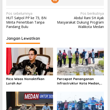
N
Pos sebelumnya
Pos berikutnya
HUT Satpol PP ke 73, BN
Abdul Rani SH Ajak
a
Minta Penertiban Tanpa
Masyarakat Dukung Program
v
Pandang Bulu
Walikota Medan
i
Jangan Lewatkan
g
a
s
i
p
o
Rico Waas Nonaktifkan
Percepat Penanganan
s
Lurah Aur
Infrastruktur Kota Medan,
Dinas SDABMBK Perkuat
Sinergi dengan Kecamatan