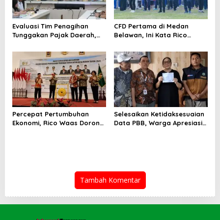
Evaluasi Tim Penagihan
CFD Pertama di Medan
Tunggakan Pajak Daerah,
Belawan, Ini Kata Rico
Bapenda Medan Berhasil
Waas…
Tagih Rp 1,4 M pada Juli
2026
Percepat Pertumbuhan
Selesaikan Ketidaksesuaian
Ekonomi, Rico Waas Dorong
Data PBB, Warga Apresiasi
Penguatan Sinergi Pemko-
Respon Cepat Bapenda
DPRD
Kota Medan
Tambah Komentar