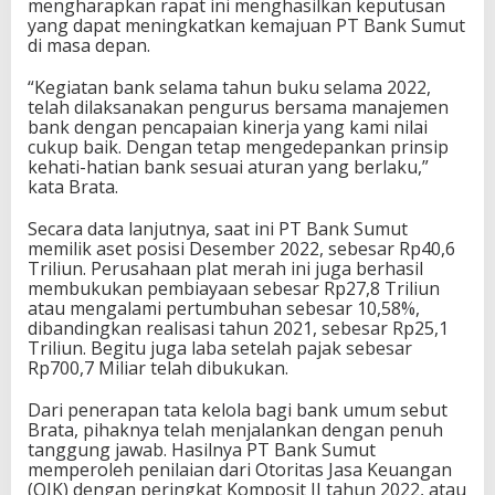
mengharapkan rapat ini menghasilkan keputusan
yang dapat meningkatkan kemajuan PT Bank Sumut
di masa depan.
“Kegiatan bank selama tahun buku selama 2022,
telah dilaksanakan pengurus bersama manajemen
bank dengan pencapaian kinerja yang kami nilai
cukup baik. Dengan tetap mengedepankan prinsip
kehati-hatian bank sesuai aturan yang berlaku,”
kata Brata.
Secara data lanjutnya, saat ini PT Bank Sumut
memilik aset posisi Desember 2022, sebesar Rp40,6
Triliun. Perusahaan plat merah ini juga berhasil
membukukan pembiayaan sebesar Rp27,8 Triliun
atau mengalami pertumbuhan sebesar 10,58%,
dibandingkan realisasi tahun 2021, sebesar Rp25,1
Triliun. Begitu juga laba setelah pajak sebesar
Rp700,7 Miliar telah dibukukan.
Dari penerapan tata kelola bagi bank umum sebut
Brata, pihaknya telah menjalankan dengan penuh
tanggung jawab. Hasilnya PT Bank Sumut
memperoleh penilaian dari Otoritas Jasa Keuangan
(OJK) dengan peringkat Komposit II tahun 2022, atau