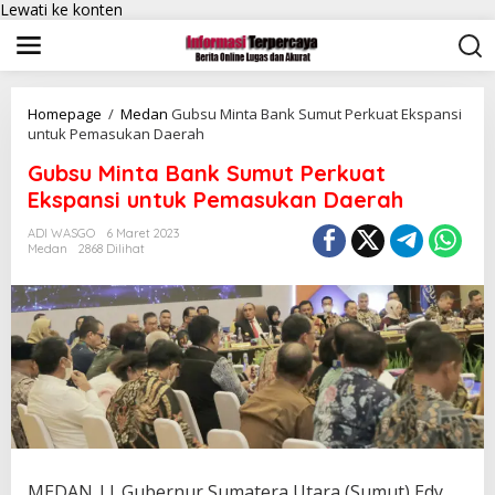
Lewati ke konten
Homepage
/
Medan
Gubsu Minta Bank Sumut Perkuat Ekspansi
untuk Pemasukan Daerah
Gubsu Minta Bank Sumut Perkuat
Ekspansi untuk Pemasukan Daerah
ADI WASGO
6 Maret 2023
Medan
2868 Dilihat
MEDAN || Gubernur Sumatera Utara (Sumut) Edy