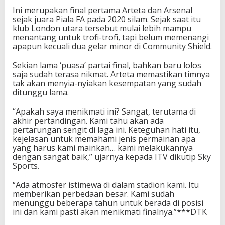
Ini merupakan final pertama Arteta dan Arsenal
sejak juara Piala FA pada 2020 silam. Sejak saat itu
klub London utara tersebut mulai lebih mampu
menantang untuk trofi-trofi, tapi belum memenangi
apapun kecuali dua gelar minor di Community Shield.
Sekian lama ‘puasa’ partai final, bahkan baru lolos
saja sudah terasa nikmat. Arteta memastikan timnya
tak akan menyia-nyiakan kesempatan yang sudah
ditunggu lama.
“Apakah saya menikmati ini? Sangat, terutama di
akhir pertandingan. Kami tahu akan ada
pertarungan sengit di laga ini. Keteguhan hati itu,
kejelasan untuk memahami jenis permainan apa
yang harus kami mainkan… kami melakukannya
dengan sangat baik,” ujarnya kepada ITV dikutip Sky
Sports.
“Ada atmosfer istimewa di dalam stadion kami. Itu
memberikan perbedaan besar. Kami sudah
menunggu beberapa tahun untuk berada di posisi
ini dan kami pasti akan menikmati finalnya.”***DTK