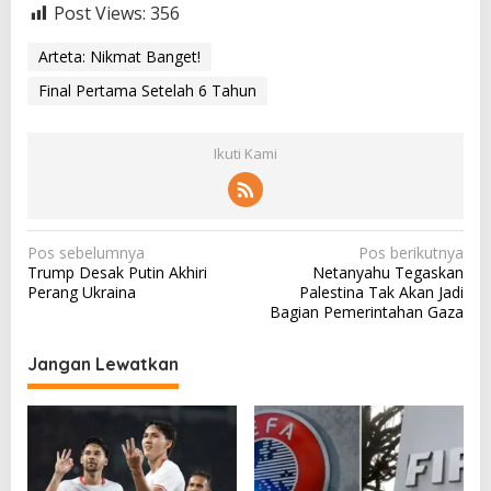
Post Views:
356
Arteta: Nikmat Banget!
Final Pertama Setelah 6 Tahun
Ikuti Kami
N
Pos sebelumnya
Pos berikutnya
Trump Desak Putin Akhiri
Netanyahu Tegaskan
a
Perang Ukraina
Palestina Tak Akan Jadi
v
Bagian Pemerintahan Gaza
i
Jangan Lewatkan
g
a
s
i