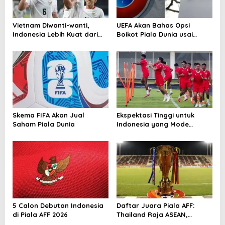
p
o
Vietnam Diwanti-wanti,
UEFA Akan Bahas Opsi
s
Indonesia Lebih Kuat dari
Boikot Piala Dunia usai
Singapura!
Proposal Baru FIFA
Skema FIFA Akan Jual
Ekspektasi Tinggi untuk
Saham Piala Dunia
Indonesia yang Mode
Tempur di Piala AFF 2026
5 Calon Debutan Indonesia
Daftar Juara Piala AFF:
di Piala AFF 2026
Thailand Raja ASEAN,
Indonesia Kejar Gelar