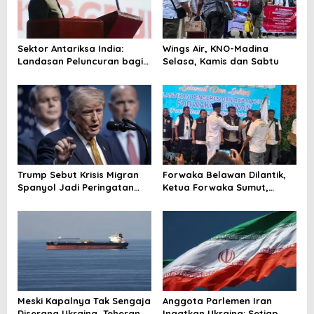
o
s
Sektor Antariksa India:
Wings Air, KNO-Madina
Landasan Peluncuran bagi
Selasa, Kamis dan Sabtu
Kemitraan Global
Trump Sebut Krisis Migran
Forwaka Belawan Dilantik,
Spanyol Jadi Peringatan
Ketua Forwaka Sumut,
untuk AS!
Irfandi: Tingkatkan
Profesionalisme Wartawan
di Wilayah Hukum Kejari
Belawan
Meski Kapalnya Tak Sengaja
Anggota Parlemen Iran
Diserang Ukraina, Teheran
Ingatkan Ukraina: Setiap