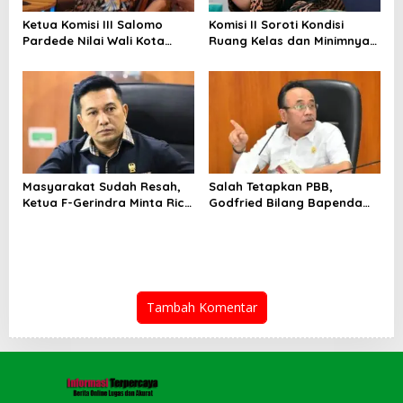
Ketua Komisi III Salomo
Komisi II Soroti Kondisi
Pardede Nilai Wali Kota
Ruang Kelas dan Minimnya
Gagal Majukan BUMD, PUD
Fasilitas Pendidikan di UPT
Pembangunan Merugi
SMPN 39 Medan
Setiap Tahun
Masyarakat Sudah Resah,
Salah Tetapkan PBB,
Ketua F-Gerindra Minta Rico
Godfried Bilang Bapenda
Waas Serius Benahi Sistem
Wajib Ganti Rugi dan Bayar
Parkir dan Lampu Jalan
Denda pada WP
Tambah Komentar