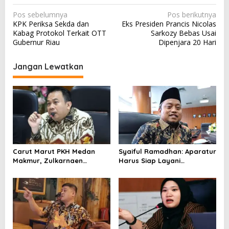
N
Pos sebelumnya
Pos berikutnya
KPK Periksa Sekda dan
Eks Presiden Prancis Nicolas
a
Kabag Protokol Terkait OTT
Sarkozy Bebas Usai
v
Gubernur Riau
Dipenjara 20 Hari
i
Jangan Lewatkan
g
a
s
i
p
o
Carut Marut PKH Medan
Syaiful Ramadhan: Aparatur
s
Makmur, Zulkarnaen
Harus Siap Layani
Pertanyakan Keseriusan
Masyarakat Susah Maupun
Pemko Salurkan Bansos
Senang