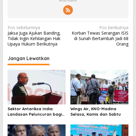
Ikuti Kami
N
Pos sebelumnya
Pos berikutnya
Jaksa Juga Ajukan Banding,
Korban Tewas Serangan ISIS
a
Tidak Ingin Kehilangan Hak
di Suriah Bertambah Jadi 68
v
Upaya Hukum Berikutnya
Orang
i
Jangan Lewatkan
g
a
s
i
p
o
Sektor Antariksa India:
Wings Air, KNO-Madina
s
Landasan Peluncuran bagi
Selasa, Kamis dan Sabtu
Kemitraan Global