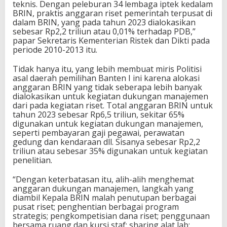
teknis. Dengan peleburan 34 lembaga iptek kedalam
BRIN, praktis anggaran riset pemerintah terpusat di
dalam BRIN, yang pada tahun 2023 dialokasikan
sebesar Rp2,2 triliun atau 0,01% terhadap PDB,”
papar Sekretaris Kementerian Ristek dan Dikti pada
periode 2010-2013 itu.
Tidak hanya itu, yang lebih membuat miris Politisi
asal daerah pemilihan Banten I ini karena alokasi
anggaran BRIN yang tidak seberapa lebih banyak
dialokasikan untuk kegiatan dukungan manajemen
dari pada kegiatan riset. Total anggaran BRIN untuk
tahun 2023 sebesar Rp6,5 triliun, sekitar 65%
digunakan untuk kegiatan dukungan manajemen,
seperti pembayaran gaji pegawai, perawatan
gedung dan kendaraan dll. Sisanya sebesar Rp2,2
triliun atau sebesar 35% digunakan untuk kegiatan
penelitian.
“Dengan keterbatasan itu, alih-alih menghemat
anggaran dukungan manajemen, langkah yang
diambil Kepala BRIN malah penutupan berbagai
pusat riset; penghentian berbagai program
strategis; pengkompetisian dana riset; penggunaan
bersama ruang dan kursi staf; sharing alat lab;