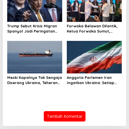
Trump Sebut Krisis Migran
Forwaka Belawan Dilantik,
Spanyol Jadi Peringatan
Ketua Forwaka Sumut,
untuk AS!
Irfandi: Tingkatkan
Profesionalisme Wartawan
di Wilayah Hukum Kejari
Belawan
Meski Kapalnya Tak Sengaja
Anggota Parlemen Iran
Diserang Ukraina, Teheran
Ingatkan Ukraina: Setiap
Tuntut Ganti Rugi
Serangan Ada Harganya!
Tambah Komentar