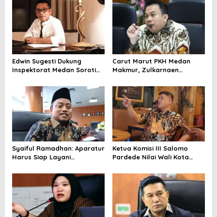
s
i
p
o
Edwin Sugesti Dukung
Carut Marut PKH Medan
s
Inspektorat Medan Soroti
Makmur, Zulkarnaen
Kinerja Kadis Perkimcikataru
Pertanyakan Keseriusan
Terkait Rendahnya Serapan
Pemko Salurkan Bansos
Anggaran
Syaiful Ramadhan: Aparatur
Ketua Komisi III Salomo
Harus Siap Layani
Pardede Nilai Wali Kota
Masyarakat Susah Maupun
Gagal Majukan BUMD, PUD
Senang
Pembangunan Merugi
Setiap Tahun