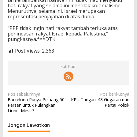
Ia menambahkan bahwa PPP tidak mau menyakiti
hati rakyat yang selama ini menolak kolonialisme.
Menurutnya, selama ini, Israel merupakan
representasi penjajahan di atas dunia.
“PPP tidak ingin hati rakyat tambah terluka atas
penindasan rakyat Israel kepada Palestina,”
pungkasnya.***DTK
Post Views:
2,363
Ikuti Kami
N
Pos sebelumnya
Pos berikutnya
Barcelona Punya Peluang 50
KPU Tangani 48 Gugatan dari
a
Persen untuk Pulangkan
Partai Politik
v
Lionel Messi?
i
Jangan Lewatkan
g
a