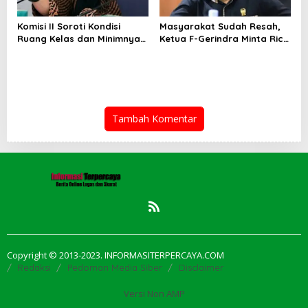
Komisi II Soroti Kondisi
Masyarakat Sudah Resah,
Ruang Kelas dan Minimnya
Ketua F-Gerindra Minta Rico
Fasilitas Pendidikan di UPT
Waas Serius Benahi Sistem
SMPN 39 Medan
Parkir dan Lampu Jalan
Tambah Komentar
Copyright © 2013-2023. INFORMASITERPERCAYA.COM
Redaksi
Pedoman Media Siber
Disclaimer
Versi Non AMP