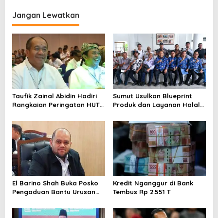
i
Jangan Lewatkan
g
a
s
i
p
o
Taufik Zainal Abidin Hadiri
Sumut Usulkan Blueprint
s
Rangkaian Peringatan HUT
Produk dan Layanan Halal
Ke-26 APKASI
untuk Program Kawasan di
IMT GT 32
El Barino Shah Buka Posko
Kredit Nganggur di Bank
Pengaduan Bantu Urusan
Tembus Rp 2.551 T
Adminduk