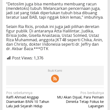
“Detoslim juga bisa membantu membuang racun
(mendetoks) tubuh. Melancarkan pencernaan juga,
jadi zat yang tidak diperlukan tubuh bisa dibuang
teratur saat BAB, tapi nggak bikin lemas,” imbuhnya.
Selain Ria Ricis, produk ini juga jadi pilihan deretan
figur publik. Di antaranya Atta Halilintar, Judika,
Brisia Jodie, Gisella Anastasia, Ustaz Solmed, Ustaz
Riza Muhammad, anggota JKT48 seperti Chika, Anin,
dan Christy, dokter Indonesia seperti dr. Jeffry dan
dr. Akbar Baza.***DTK
Post Views:
1,376
Ikuti Kami
N
Pos sebelumnya
Pos berikutnya
Raffi Ahmad Anggap
MU Akan Dijual, Para Pemain
a
Diamankan BNN 10 Tahun
Diminta Tetap Fokus ke
v
Lalu Jadi Sejarah Hidup
Lapangan