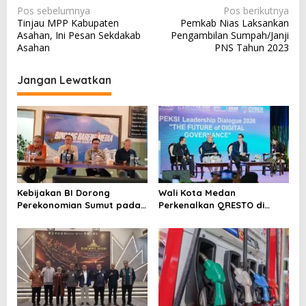
N
Pos sebelumnya
Pos berikutnya
Tinjau MPP Kabupaten
Pemkab Nias Laksankan
a
Asahan, Ini Pesan Sekdakab
Pengambilan Sumpah/Janji
v
Asahan
PNS Tahun 2023
i
Jangan Lewatkan
g
a
s
i
p
o
Kebijakan BI Dorong
Wali Kota Medan
s
Perekonomian Sumut pada
Perkenalkan QRESTO di
Triwulan II Tahun 2026
Forum Apeksi