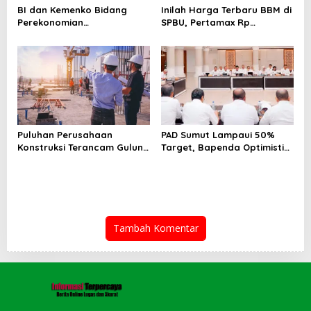
BI dan Kemenko Bidang
Inilah Harga Terbaru BBM di
Perekonomian
SPBU, Pertamax Rp
Selenggarakan Rakorwil
15.950/Liter
TP2DD: Akselerasi Digitalisasi
Sistem Pembayaran untuk
Peningkatan PDRD di
Sumatera
Puluhan Perusahaan
PAD Sumut Lampaui 50%
Konstruksi Terancam Gulung
Target, Bapenda Optimistis
Tikar!
Capai Rp 6.9 T
Tambah Komentar