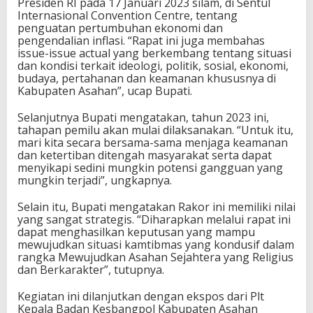
Presiden RI pada 17 Januari 2023 silam, di Sentul
Internasional Convention Centre, tentang
penguatan pertumbuhan ekonomi dan
pengendalian inflasi. “Rapat ini juga membahas
issue-issue actual yang berkembang tentang situasi
dan kondisi terkait ideologi, politik, sosial, ekonomi,
budaya, pertahanan dan keamanan khususnya di
Kabupaten Asahan”, ucap Bupati.
Selanjutnya Bupati mengatakan, tahun 2023 ini,
tahapan pemilu akan mulai dilaksanakan. “Untuk itu,
mari kita secara bersama-sama menjaga keamanan
dan ketertiban ditengah masyarakat serta dapat
menyikapi sedini mungkin potensi gangguan yang
mungkin terjadi”, ungkapnya.
Selain itu, Bupati mengatakan Rakor ini memiliki nilai
yang sangat strategis. “Diharapkan melalui rapat ini
dapat menghasilkan keputusan yang mampu
mewujudkan situasi kamtibmas yang kondusif dalam
rangka Mewujudkan Asahan Sejahtera yang Religius
dan Berkarakter”, tutupnya.
Kegiatan ini dilanjutkan dengan ekspos dari Plt
Kepala Badan Kesbangpol Kabupaten Asahan