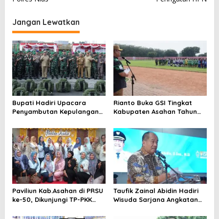
i
Jangan Lewatkan
g
a
s
i
p
o
Bupati Hadiri Upacara
Rianto Buka GSI Tingkat
s
Penyambutan Kepulangan
Kabupaten Asahan Tahun
Satgas Pamtas Yonif 126/KC
2026
Tahun 2026
Paviliun Kab.Asahan di PRSU
Taufik Zainal Abidin Hadiri
ke-50, Dikunjungi TP-PKK
Wisuda Sarjana Angkatan
Asahan
XXXVI UNA