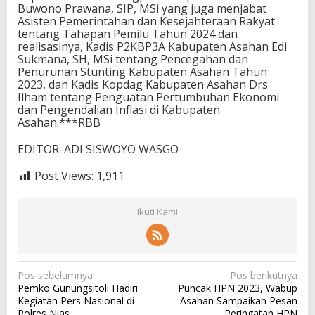
Buwono Prawana, SIP, MSi yang juga menjabat
Asisten Pemerintahan dan Kesejahteraan Rakyat
tentang Tahapan Pemilu Tahun 2024 dan
realisasinya, Kadis P2KBP3A Kabupaten Asahan Edi
Sukmana, SH, MSi tentang Pencegahan dan
Penurunan Stunting Kabupaten Asahan Tahun
2023, dan Kadis Kopdag Kabupaten Asahan Drs
Ilham tentang Penguatan Pertumbuhan Ekonomi
dan Pengendalian Inflasi di Kabupaten
Asahan.***RBB
EDITOR: ADI SISWOYO WASGO
Post Views:
1,911
Ikuti Kami
N
Pos sebelumnya
Pos berikutnya
Pemko Gunungsitoli Hadiri
Puncak HPN 2023, Wabup
a
Kegiatan Pers Nasional di
Asahan Sampaikan Pesan
v
Polres Nias
Peringatan HPN