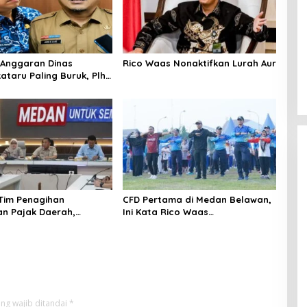
Anggaran Dinas
Rico Waas Nonaktifkan Lurah Aur
ataru Paling Buruk, Plh
ami Sarankan Dievaluasi
 Tim Penagihan
CFD Pertama di Medan Belawan,
n Pajak Daerah,
Ini Kata Rico Waas…
Medan Berhasil Tagih
pada Juli 2026
ng wajib ditandai
*