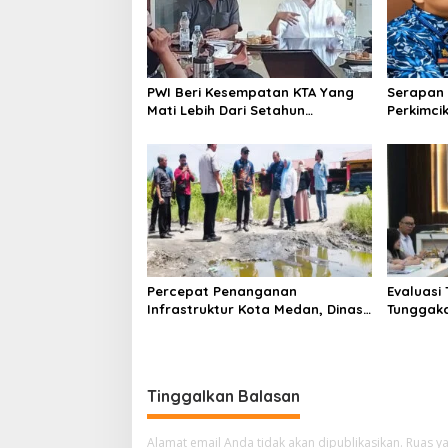
i
p
o
PWI Beri Kesempatan KTA Yang
Serapan 
s
Mati Lebih Dari Setahun
Perkimcik
Diaktifkan Kembali
Sekda: K
Percepat Penanganan
Evaluasi
Infrastruktur Kota Medan, Dinas
Tunggaka
SDABMBK Perkuat Sinergi dengan
Bapenda 
Kecamatan
Rp 1,4 M 
Tinggalkan Balasan
Alamat email Anda tidak akan dipublikasikan.
Ruas ya