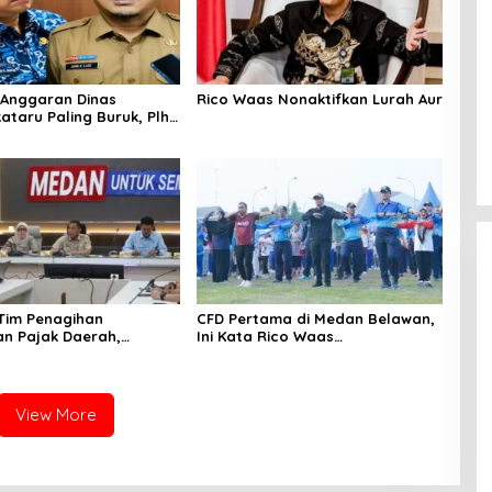
Anggaran Dinas
Rico Waas Nonaktifkan Lurah Aur
ataru Paling Buruk, Plh
ami Sarankan Dievaluasi
 Tim Penagihan
CFD Pertama di Medan Belawan,
n Pajak Daerah,
Ini Kata Rico Waas…
Medan Berhasil Tagih
pada Juli 2026
View More