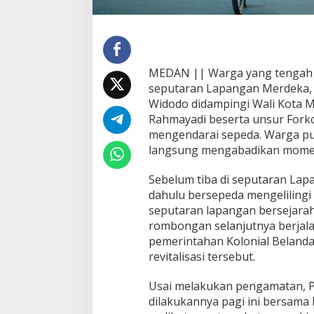
i
P
r
e
s
MEDAN || Warga yang tengah as
i
seputaran Lapangan Merdeka, M
d
e
Widodo didampingi Wali Kota 
n
Rahmayadi beserta unsur Forko
B
mengendarai sepeda. Warga pu
e
langsung mengabadikan momen
r
s
e
Sebelum tiba di seputaran Lap
p
dahulu bersepeda mengelilingi s
e
seputaran lapangan bersejarah
d
rombongan selanjutnya berjala
a
pemerintahan Kolonial Belanda
revitalisasi tersebut.
Usai melakukan pengamatan, P
dilakukannya pagi ini bersama