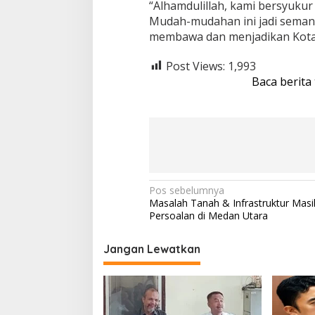
“Alhamdulillah, kami bersyuku
Mudah-mudahan ini jadi seman
membawa dan menjadikan Kota 
Post Views:
1,993
Baca berita
N
Pos sebelumnya
Masalah Tanah & Infrastruktur Masih
a
Persoalan di Medan Utara
v
i
Jangan Lewatkan
g
a
s