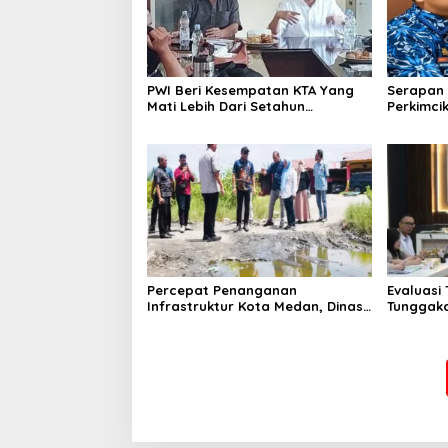
PWI Beri Kesempatan KTA Yang
Serapan 
Mati Lebih Dari Setahun
Perkimcik
Diaktifkan Kembali
Sekda: K
Percepat Penanganan
Evaluasi
Infrastruktur Kota Medan, Dinas
Tunggaka
SDABMBK Perkuat Sinergi dengan
Bapenda 
Kecamatan
Rp 1,4 M 