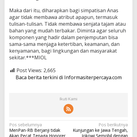
Maka dari itu, diharapkan bagi simpatisan Anas
agar tidak membawa atribut apapun, termasuk
tulisan-tulisan. Tidak membawa senjata tajam atau
bahan yang mudah terbakar. Diminta agar seluruh
komponen yang hadir dalam penjemputan bisa
sama-sama menjaga ketertiban, keamanan, dan
kenyamanan, bagi lingkungan dan masyarakat
sekitar.***MIOL
Post Views:
2,665
Baca berita terkini di Informasiterpercaya.com
Ikuti Kami
N
Pos sebelumnya
Pos berikutnya
MenPan-RB Berjanji tidak
Kunjungan ke Jawa Tengah,
a
Akan Pecat Tenaga Honorer
Jokowi Semobil dengan