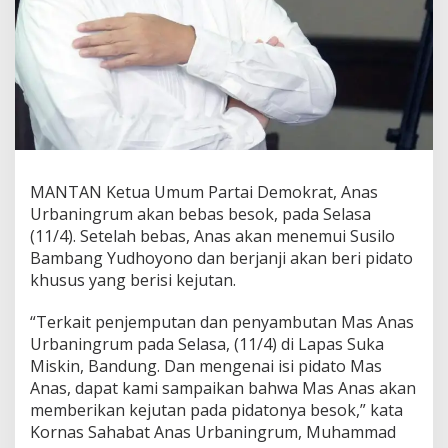
E
k
s
K
e
t
u
m
P
a
MANTAN Ketua Umum Partai Demokrat, Anas
r
t
Urbaningrum akan bebas besok, pada Selasa
a
(11/4). Setelah bebas, Anas akan menemui Susilo
i
Bambang Yudhoyono dan berjanji akan beri pidato
D
khusus yang berisi kejutan.
e
m
o
“Terkait penjemputan dan penyambutan Mas Anas
k
Urbaningrum pada Selasa, (11/4) di Lapas Suka
r
Miskin, Bandung. Dan mengenai isi pidato Mas
a
Anas, dapat kami sampaikan bahwa Mas Anas akan
t
memberikan kejutan pada pidatonya besok,” kata
A
n
Kornas Sahabat Anas Urbaningrum, Muhammad
a