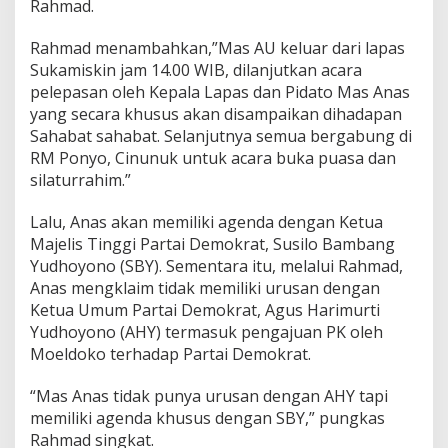
Rahmad.
s
U
Rahmad menambahkan,”Mas AU keluar dari lapas
r
Sukamiskin jam 14.00 WIB, dilanjutkan acara
b
a
pelepasan oleh Kepala Lapas dan Pidato Mas Anas
n
yang secara khusus akan disampaikan dihadapan
i
Sahabat sahabat. Selanjutnya semua bergabung di
n
RM Ponyo, Cinunuk untuk acara buka puasa dan
g
r
silaturrahim.”
u
m
Lalu, Anas akan memiliki agenda dengan Ketua
Majelis Tinggi Partai Demokrat, Susilo Bambang
Yudhoyono (SBY). Sementara itu, melalui Rahmad,
Anas mengklaim tidak memiliki urusan dengan
Ketua Umum Partai Demokrat, Agus Harimurti
Yudhoyono (AHY) termasuk pengajuan PK oleh
Moeldoko terhadap Partai Demokrat.
“Mas Anas tidak punya urusan dengan AHY tapi
memiliki agenda khusus dengan SBY,” pungkas
Rahmad singkat.