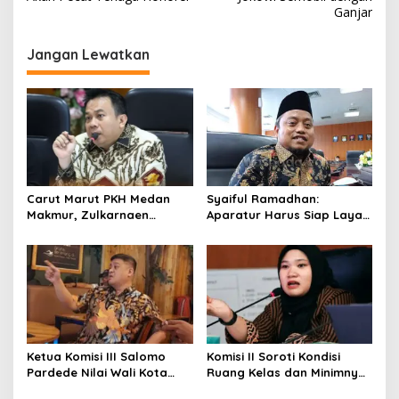
v
Ganjar
i
Jangan Lewatkan
g
a
s
i
p
o
Carut Marut PKH Medan
Syaiful Ramadhan:
s
Makmur, Zulkarnaen
Aparatur Harus Siap Layani
Pertanyakan Keseriusan
Masyarakat Susah Maupun
Pemko Salurkan Bansos
Senang
Ketua Komisi III Salomo
Komisi II Soroti Kondisi
Pardede Nilai Wali Kota
Ruang Kelas dan Minimnya
Gagal Majukan BUMD, PUD
Fasilitas Pendidikan di UPT