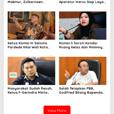
Makmur, Zulkarnaen
Aparatur Harus Siap Layani
Pertanyakan Keseriusan
Masyarakat Susah Maupun
Pemko Salurkan Bansos
Senang
Ketua Komisi III Salomo
Komisi II Soroti Kondisi
Pardede Nilai Wali Kota
Ruang Kelas dan Minimnya
Gagal Majukan BUMD, PUD
Fasilitas Pendidikan di UPT
Pembangunan Merugi
SMPN 39 Medan
Setiap Tahun
Masyarakat Sudah Resah,
Salah Tetapkan PBB,
Ketua F-Gerindra Minta
Godfried Bilang Bapenda
Rico Waas Serius Benahi
Wajib Ganti Rugi dan Bayar
Sistem Parkir dan Lampu
Denda pada WP
Jalan
View More