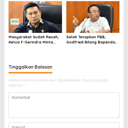
Pembangunan Merugi
SMPN 39 Medan
Setiap Tahun
Masyarakat Sudah Resah,
Salah Tetapkan PBB,
Ketua F-Gerindra Minta
Godfried Bilang Bapenda
Rico Waas Serius Benahi
Wajib Ganti Rugi dan Bayar
Sistem Parkir dan Lampu
Denda pada WP
Jalan
Tinggalkan Balasan
Alamat email Anda tidak akan dipublikasikan.
Ruas yang wajib
ditandai
*