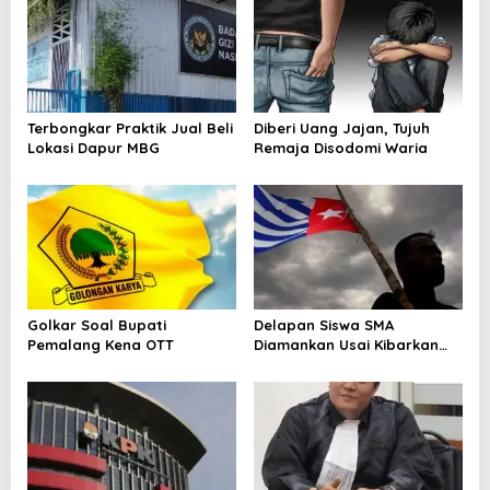
s
i
p
o
Terbongkar Praktik Jual Beli
Diberi Uang Jajan, Tujuh
s
Lokasi Dapur MBG
Remaja Disodomi Waria
Golkar Soal Bupati
Delapan Siswa SMA
Pemalang Kena OTT
Diamankan Usai Kibarkan
Bendera Bintang Kejora di
Nabire