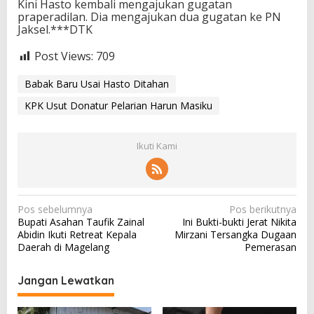
Kini Hasto kembali mengajukan gugatan
praperadilan. Dia mengajukan dua gugatan ke PN
Jaksel.***DTK
Post Views:
709
Babak Baru Usai Hasto Ditahan
KPK Usut Donatur Pelarian Harun Masiku
Ikuti Kami
N
Pos sebelumnya
Pos berikutnya
Bupati Asahan Taufik Zainal
Ini Bukti-bukti Jerat Nikita
a
Abidin Ikuti Retreat Kepala
Mirzani Tersangka Dugaan
v
Daerah di Magelang
Pemerasan
i
Jangan Lewatkan
g
a