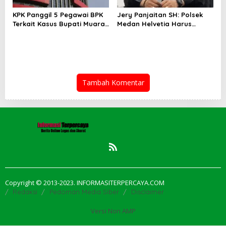
KPK Panggil 5 Pegawai BPK
Jery Panjaitan SH: Polsek
Terkait Kasus Bupati Muara
Medan Helvetia Harus
Enim
Profesional Tangani Kasus
Pembobolan Rumah Disertai
Pencurian
Tambah Komentar
Copyright © 2013-2023. INFORMASITERPERCAYA.COM
Redaksi
Pedoman Media Siber
Disclaimer
Versi Non AMP