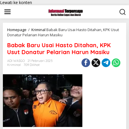
Lewati ke konten
Homepage
/
Kriminal
Babak Baru Usai Hasto Ditahan, KPK Usut
Donatur Pelarian Harun Masiku
Babak Baru Usai Hasto Ditahan, KPK
Usut Donatur Pelarian Harun Masiku
ADI WASGO
21 Februari 2025
Kriminal
709 Dilihat