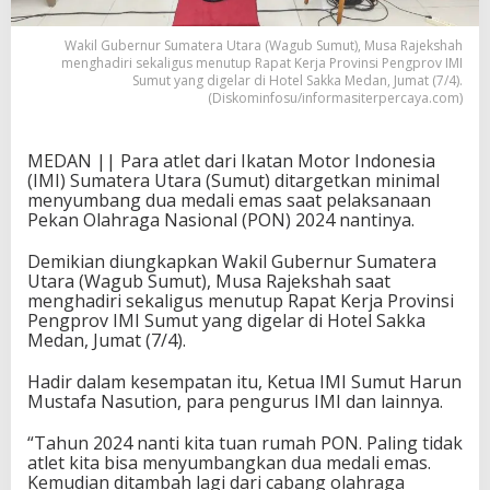
Wakil Gubernur Sumatera Utara (Wagub Sumut), Musa Rajekshah
menghadiri sekaligus menutup Rapat Kerja Provinsi Pengprov IMI
Sumut yang digelar di Hotel Sakka Medan, Jumat (7/4).
(Diskominfosu/informasiterpercaya.com)
MEDAN || Para atlet dari Ikatan Motor Indonesia
(IMI) Sumatera Utara (Sumut) ditargetkan minimal
menyumbang dua medali emas saat pelaksanaan
Pekan Olahraga Nasional (PON) 2024 nantinya.
Demikian diungkapkan Wakil Gubernur Sumatera
Utara (Wagub Sumut), Musa Rajekshah saat
menghadiri sekaligus menutup Rapat Kerja Provinsi
Pengprov IMI Sumut yang digelar di Hotel Sakka
Medan, Jumat (7/4).
Hadir dalam kesempatan itu, Ketua IMI Sumut Harun
Mustafa Nasution, para pengurus IMI dan lainnya.
“Tahun 2024 nanti kita tuan rumah PON. Paling tidak
atlet kita bisa menyumbangkan dua medali emas.
Kemudian ditambah lagi dari cabang olahraga