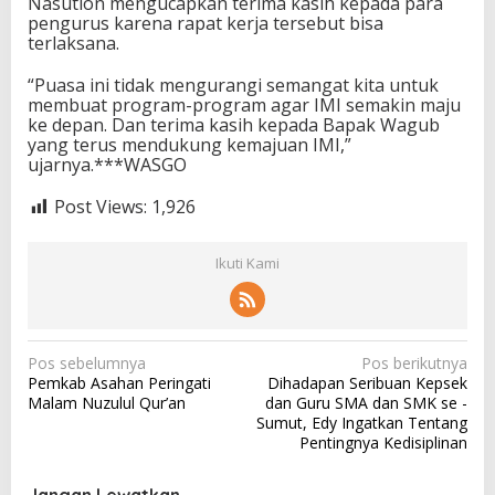
Nasution mengucapkan terima kasih kepada para
pengurus karena rapat kerja tersebut bisa
terlaksana.
“Puasa ini tidak mengurangi semangat kita untuk
membuat program-program agar IMI semakin maju
ke depan. Dan terima kasih kepada Bapak Wagub
yang terus mendukung kemajuan IMI,”
ujarnya.***WASGO
Post Views:
1,926
Ikuti Kami
N
Pos sebelumnya
Pos berikutnya
Pemkab Asahan Peringati
Dihadapan Seribuan Kepsek
a
Malam Nuzulul Qur’an
dan Guru SMA dan SMK se -
v
Sumut, Edy Ingatkan Tentang
Pentingnya Kedisiplinan
i
g
Jangan Lewatkan