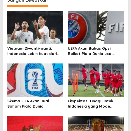
a
s
i
p
o
s
Vietnam Diwanti-wanti,
UEFA Akan Bahas Opsi
Indonesia Lebih Kuat dari
Boikot Piala Dunia usai
Singapura!
Proposal Baru FIFA
Skema FIFA Akan Jual
Ekspektasi Tinggi untuk
Saham Piala Dunia
Indonesia yang Mode
Tempur di Piala AFF 2026