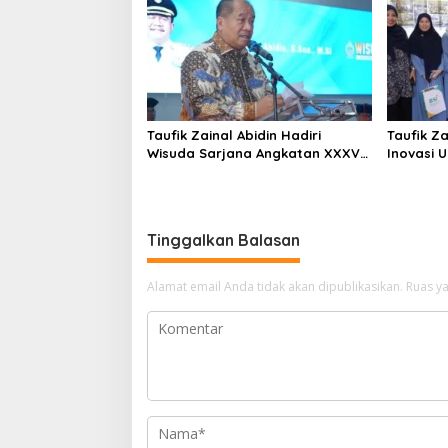
Taufik Zainal Abidin Hadiri
Taufik Za
Wisuda Sarjana Angkatan XXXVI
Inovasi 
UNA
Tinggalkan Balasan
Alamat email Anda tidak akan dipublikasikan.
Ruas ya