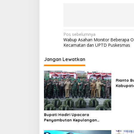
a
b
u
n
g
a
n
N
Pos sebelumnya
P
Wabup Asahan Monitor Beberapa O
a
e
Kecamatan dan UPTD Puskesmas
r
v
d
i
Jangan Lewatkan
a
n
g
a
a
Rianto B
s
Kabupate
i
p
o
Bupati Hadiri Upacara
s
Penyambutan Kepulangan
Satgas Pamtas Yonif 126/KC
Tahun 2026