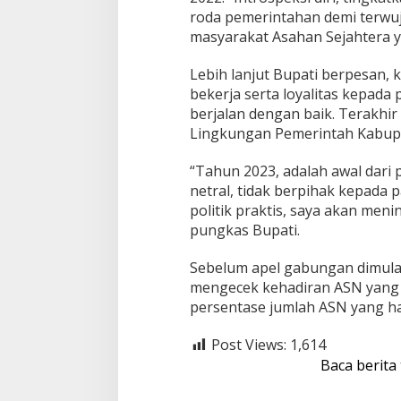
roda pemerintahan demi terwu
s
a
masyarakat Asahan Sejahtera ya
n
B
Lebih lanjut Bupati berpesan,
u
bekerja serta loyalitas kepada
p
berjalan dengan baik. Terakhir
a
t
Lingkungan Pemerintah Kabupate
i
A
“Tahun 2023, adalah awal dari 
s
netral, tidak berpihak kepada 
a
politik praktis, saya akan men
h
a
pungkas Bupati.
n
S
Sebelum apel gabungan dimulai
a
mengecek kehadiran ASN yang 
a
persentase jumlah ASN yang h
t
A
p
Post Views:
1,614
e
Baca berita
l
G