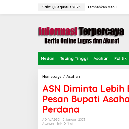
L
Tambahkan Menu
e
Sabtu, 8 Agustus 2026
w
a
t
i
k
e
k
o
n
Medan
Tebing Tinggi
Asahan
Politik
t
e
n
Homepage
/
Asahan
A
S
ASN Diminta Lebih B
N
D
Pesan Bupati Asah
i
m
Perdana
i
n
t
ADI WASGO
2 Januari 2023
a
Asahan
1614 Dilihat
L