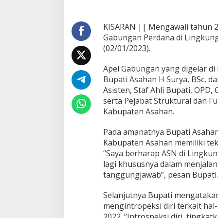
e
b
i
KISARAN || Mengawali tahun 2
h
Gabungan Perdana di Lingkung
B
(02/01/2023).
a
i
Apel Gabungan yang digelar di
k
d
Bupati Asahan H Surya, BSc, da
i
Asisten, Staf Ahli Bupati, OPD
T
serta Pejabat Struktural dan 
a
Kabupaten Asahan.
h
u
n
Pada amanatnya Bupati Asahan
2
Kabupaten Asahan memiliki tekad
0
“Saya berharap ASN di Lingkun
2
lagi khususnya dalam menjala
3
tanggungjawab”, pesan Bupati.
,
I
n
Selanjutnya Bupati mengatakan,
i
mengintropeksi diri terkait hal
P
2022. “Introspeksi diri, tingka
e