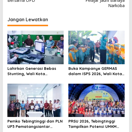
Bersama OPD
Pelajar Jauhi Bahaya
v
Narkoba
i
Jangan Lewatkan
g
a
s
i
p
o
Lahirkan Generasi Bebas
Buka Kampanye GERMAS
s
Stunting, Wali Kota
dalam ISPS 2026, Wali Kota
Tebingtinggi Dorong
Tebingtinggi Apresiasi
Optimalisasi SP3 Catin
Penurunan Stunting
Pemko Tebingtinggi dan PLN
PRSU 2026, Tebingtinggi
UP3 Pematangsiantar
Tampilkan Potensi UMKM
Lakukan MoU Efesiensi
dan Keragaman Seni