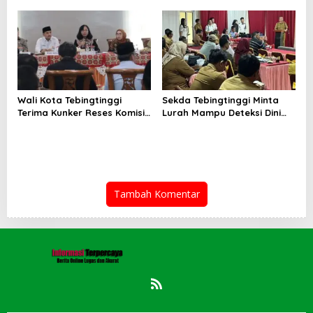
Energi
Wali Kota Tebingtinggi
Sekda Tebingtinggi Minta
Terima Kunker Reses Komisi
Lurah Mampu Deteksi Dini
X DPR RI, Dorong Sinergi
Modus TPPO dan TPPM
Pusat-Daerah untuk SDM
Unggul
Tambah Komentar