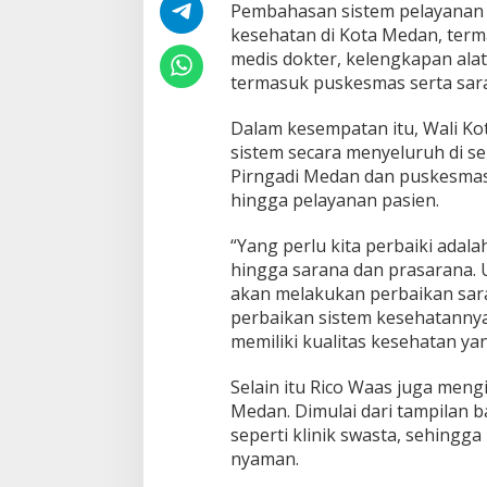
Pembahasan sistem pelayanan 
e
kesehatan di Kota Medan, ter
n
medis dokter, kelengkapan ala
i
n
termasuk puskesmas serta sar
g
k
Dalam kesempatan itu, Wali 
a
sistem secara menyeluruh di se
t
Pirngadi Medan dan puskesmas 
a
n
hingga pelayanan pasien.
S
i
“Yang perlu kita perbaiki adal
s
hingga sarana dan prasarana. U
t
akan melakukan perbaikan saran
e
m
perbaikan sistem kesehatannya
P
memiliki kualitas kesehatan yan
e
l
Selain itu Rico Waas juga meng
a
Medan. Dimulai dari tampilan 
y
a
seperti klinik swasta, sehingg
n
nyaman.
a