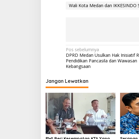
Wali Kota Medan dan IKKESINDO 
N
Pos sebelumnya
DPRD Medan Usulkan Hak Inisiatif 
a
Pendidikan Pancasila dan Wawasan
v
Kebangsaan
i
Jangan Lewatkan
g
a
s
i
p
o
s
PWI Beri Kesempatan KTA Yang
Serapan 