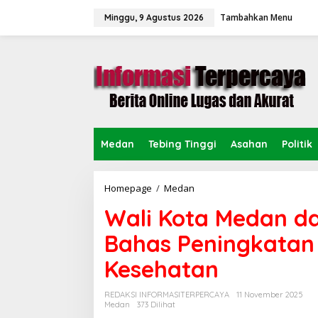
L
Tambahkan Menu
e
Minggu, 9 Agustus 2026
w
a
t
i
k
e
k
o
n
Medan
Tebing Tinggi
Asahan
Politik
t
e
n
Homepage
/
Medan
W
a
Wali Kota Medan d
l
i
Bahas Peningkatan
K
o
Kesehatan
t
a
M
REDAKSI INFORMASITERPERCAYA
11 November 2025
e
Medan
373 Dilihat
d