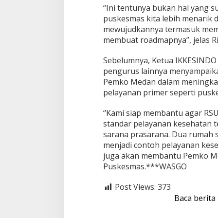
n
“Ini tentunya bukan hal yang 
K
puskesmas kita lebih menarik
e
s
mewujudkannya termasuk memi
e
membuat roadmapnya”, jelas R
h
a
Sebelumnya, Ketua IKKESINDO 
t
pengurus lainnya menyampaika
a
n
Pemko Medan dalam meningkatka
pelayanan primer seperti pusk
“Kami siap membantu agar RSUD
standar pelayanan kesehatan te
sarana prasarana. Dua rumah s
menjadi contoh pelayanan kese
juga akan membantu Pemko Med
Puskesmas.***WASGO
Post Views:
373
Baca berita