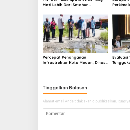
Mati Lebih Dari Setahun
Perkimcik
Diaktifkan Kembali
Sekda: K
Percepat Penanganan
Evaluasi
Infrastruktur Kota Medan, Dinas
Tunggaka
SDABMBK Perkuat Sinergi dengan
Bapenda 
Kecamatan
Rp 1,4 M 
Tinggalkan Balasan
Alamat email Anda tidak akan dipublikasikan.
Ruas ya