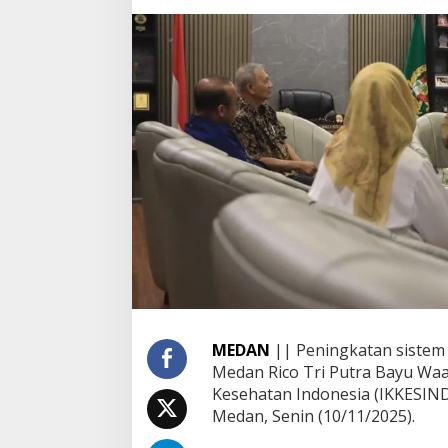
a
n
d
a
n
I
K
K
E
S
I
N
D
O
S
u
m
u
t
MEDAN
|| Peningkatan sistem
B
Medan Rico Tri Putra Bayu Waa
a
Kesehatan Indonesia (IKKESIND
h
a
Medan, Senin (10/11/2025).
s
P