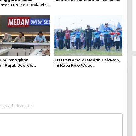
ataru Paling Buruk, Plh
ami Sarankan Dievaluasi
 Tim Penagihan
CFD Pertama di Medan Belawan,
n Pajak Daerah,
Ini Kata Rico Waas…
Medan Berhasil Tagih
pada Juli 2026
ng wajib ditandai
*