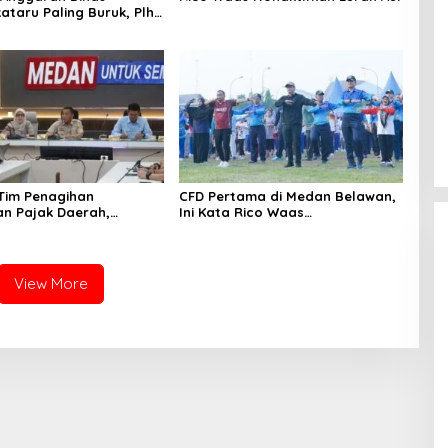
ataru Paling Buruk, Plh
ami Sarankan Dievaluasi
 Tim Penagihan
CFD Pertama di Medan Belawan,
n Pajak Daerah,
Ini Kata Rico Waas…
Medan Berhasil Tagih
pada Juli 2026
View More