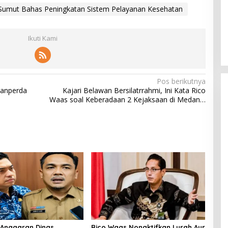
Sumut Bahas Peningkatan Sistem Pelayanan Kesehatan
Ikuti Kami
Pos berikutnya
Ranperda
Kajari Belawan Bersilatrrahmi, Ini Kata Rico
Waas soal Keberadaan 2 Kejaksaan di Medan…
Anggaran Dinas
Rico Waas Nonaktifkan Lurah Aur