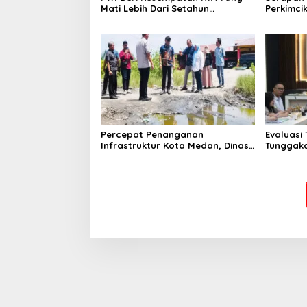
Mati Lebih Dari Setahun
Perkimcik
Diaktifkan Kembali
Sekda: K
Percepat Penanganan
Evaluasi
Infrastruktur Kota Medan, Dinas
Tunggaka
SDABMBK Perkuat Sinergi dengan
Bapenda 
Kecamatan
Rp 1,4 M 