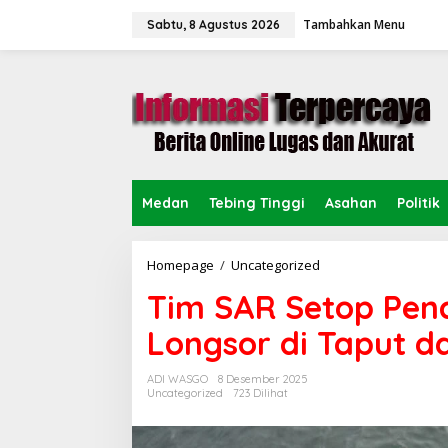
L
Tambahkan Menu
e
Sabtu, 8 Agustus 2026
w
a
t
i
k
e
k
o
n
Medan
Tebing Tinggi
Asahan
Politik
t
e
n
Homepage
/
Uncategorized
T
i
Tim SAR Setop Penc
m
S
Longsor di Taput 
A
R
S
ADI WASGO
8 Desember 2025
e
Uncategorized
723 Dilihat
t
o
p