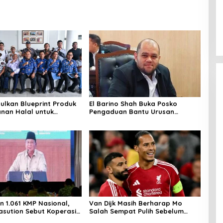
ulkan Blueprint Produk
El Barino Shah Buka Posko
nan Halal untuk
Pengaduan Bantu Urusan
Kawasan di IMT GT 32
Adminduk
n 1.061 KMP Nasional,
Van Dijk Masih Berharap Mo
sution Sebut Koperasi
Salah Sempat Pulih Sebelum
guat Ekonomi Rakyat
Musim Tuntas