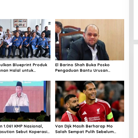
ulkan Blueprint Produk
El Barino Shah Buka Posko
nan Halal untuk
Pengaduan Bantu Urusan
Kawasan di IMT GT 32
Adminduk
n 1.061 KMP Nasional,
Van Dijk Masih Berharap Mo
sution Sebut Koperasi
Salah Sempat Pulih Sebelum
guat Ekonomi Rakyat
Musim Tuntas