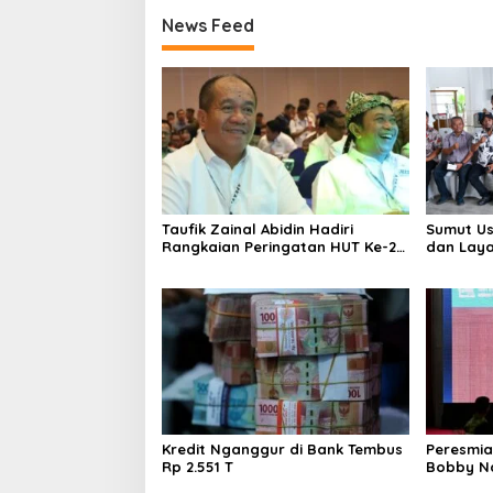
News Feed
Taufik Zainal Abidin Hadiri
Sumut Us
Rangkaian Peringatan HUT Ke-26
dan Laya
APKASI
Program 
Kredit Nganggur di Bank Tembus
Peresmia
Rp 2.551 T
Bobby Na
Jadi Pen