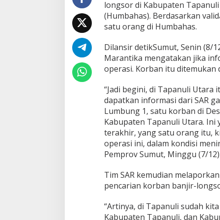
longsor di Kabupaten Tapanul
g
(Humbahas). Berdasarkan valida
s
satu orang di Humbahas.
o
r
d
Dilansir detikSumut, Senin (8/
i
Marantika mengatakan jika inf
T
operasi. Korban itu ditemukan 
a
p
u
“Jadi begini, di Tapanuli Utara
t
dapatkan informasi dari SAR g
d
Lumbung 1, satu korban di Des
a
Kabupaten Tapanuli Utara. Ini 
n
terakhir, yang satu orang itu, 
H
u
operasi ini, dalam kondisi men
m
Pemprov Sumut, Minggu (7/12)
b
a
Tim SAR kemudian melaporkan ha
h
pencarian korban banjir-longso
a
s
“Artinya, di Tapanuli sudah ki
Kabupaten Tapanuli, dan Kabup