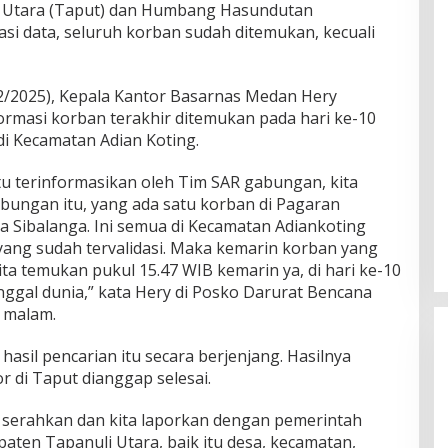
i Utara (Taput) dan Humbang Hasundutan
si data, seluruh korban sudah ditemukan, kecuali
12/2025), Kepala Kantor Basarnas Medan Hery
ormasi korban terakhir ditemukan pada hari ke-10
di Kecamatan Adian Koting.
 itu terinformasikan oleh Tim SAR gabungan, kita
abungan itu, yang ada satu korban di Pagaran
a Sibalanga. Ini semua di Kecamatan Adiankoting
yang sudah tervalidasi. Maka kemarin korban yang
kita temukan pukul 15.47 WIB kemarin ya, di hari ke-10
inggal dunia,” kata Hery di Posko Darurat Bencana
 malam.
sil pencarian itu secara berjenjang. Hasilnya
r di Taput dianggap selesai.
ta serahkan dan kita laporkan dengan pemerintah
aten Tapanuli Utara, baik itu desa, kecamatan,