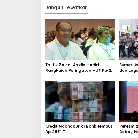
v
i
Jangan Lewatkan
g
a
s
i
p
o
Taufik Zainal Abidin Hadiri
Sumut Us
s
Rangkaian Peringatan HUT Ke-26
dan Laya
APKASI
Program 
Kredit Nganggur di Bank Tembus
Peresmia
Rp 2.551 T
Bobby Na
Jadi Pen