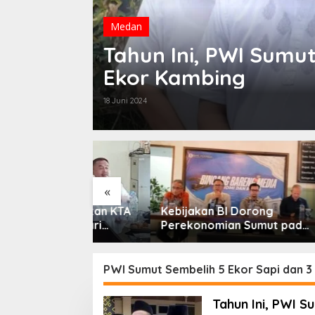
Medan
Tahun Ini, PWI Sumut
Ekor Kambing
18 Juni 2024
«
sempatan KTA
Kebijakan BI Dorong
Wali K
bih Dari
Perekonomian Sumut pada
Perken
ktifkan
Triwulan II Tahun 2026
Forum 
PWI Sumut Sembelih 5 Ekor Sapi dan 3
Tahun Ini, PWI S