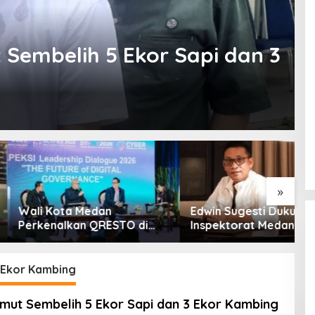
 Sembelih 5 Ekor Sapi dan 3
»
ota Medan
Edwin Sugesti Dukung
S
alkan QRESTO di
Inspektorat Medan Soroti
P
Apeksi
Kinerja Kadis
B
Perkimcikataru Terkait
S
Rendahnya Serapan
 Ekor Kambing
Anggaran
umut Sembelih 5 Ekor Sapi dan 3 Ekor Kambing