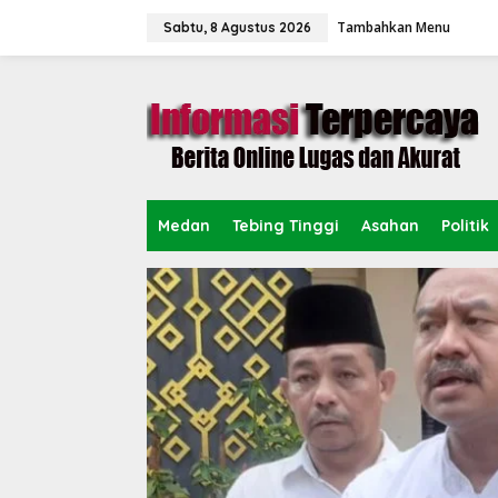
L
Tambahkan Menu
e
Sabtu, 8 Agustus 2026
w
a
t
i
k
e
k
o
n
Medan
Tebing Tinggi
Asahan
Politik
t
e
n