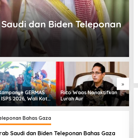
Saudi dan Biden Teleponan
»
Kampanye GERMAS
Rico Waas Nonaktifkan
S
ISPS 2026, Wali Kota
Lurah Aur
L
inggi Apresiasi
K
nan Stunting
Teleponan Bahas Gaza
rab Saudi dan Biden Teleponan Bahas Gaza