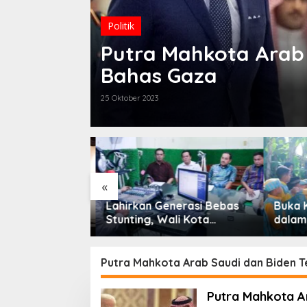
Politik
Putra Mahkota Arab 
Bahas Gaza
25 Oktober 2023
«
ti Dukung
Lahirkan Generasi Bebas
Buka 
 Medan Soroti
Stunting, Wali Kota
dalam 
s
Tebingtinggi Dorong
Tebingt
ru Terkait
Optimalisasi SP3 Catin
Penuru
Serapan
Putra Mahkota Arab Saudi dan Biden 
Putra Mahkota A