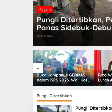
Ragam
Pungli Ditertibkan,
Panas Sidebuk-Deb
28 Juni 2026
«
nerasi Bebas
Buka Kampanye GERMAS
Rico W
li Kota
dalam ISPS 2026, Wali Kota
Lurah 
i Dorong
Tebingtinggi Apresiasi
 SP3 Catin
Penurunan Stunting
Pungli Ditertibkan
Pungli Ditertibk