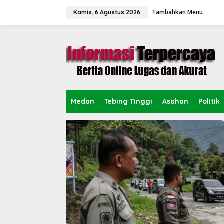
L
Tambahkan Menu
e
Kamis, 6 Agustus 2026
w
a
t
i
k
e
k
o
n
Medan
Tebing Tinggi
Asahan
Politik
t
e
n