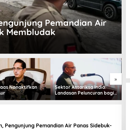
 Pengunjung Pemandian Air
uk Membludak
»
aas Nonaktifkan
Sektor Antariksa India:
C
Aur
Landasan Peluncuran bagi
M
Kemitraan Global
P
P
an, Pengunjung Pemandian Air Panas Sidebuk-