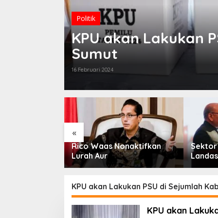
Politik
KPU akan Lakukan P
Sumut
16 Februari 2024
«
nye GERMAS
Rico Waas Nonaktifkan
Sektor 
2026, Wali Kota
Lurah Aur
Landas
 Apresiasi
Kemitr
tunting
KPU akan Lakukan PSU di Sejumlah Ka
KPU akan Lakuka