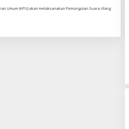
O
ihan Umum (KPU) akan melaksanakan Pemungutan Suara Ulang
H
A
D
W
A
G
O