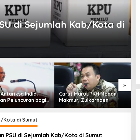
SU di Sejumlah Kab/Kota di
»
Antariksa India:
Carut Marut PKH Medan
S
an Peluncuran bagi
Makmur, Zulkarnaen
A
aan Global
Pertanyakan Keseriusan
M
Pemko Salurkan Bansos
S
b/Kota di Sumut
n PSU di Sejumlah Kab/Kota di Sumut