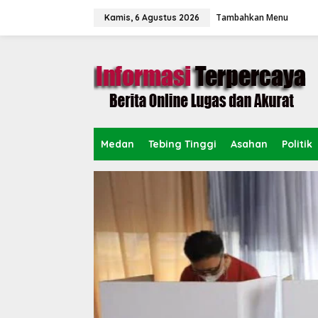
L
Tambahkan Menu
e
Kamis, 6 Agustus 2026
w
a
t
i
k
e
k
o
n
Medan
Tebing Tinggi
Asahan
Politik
t
e
n