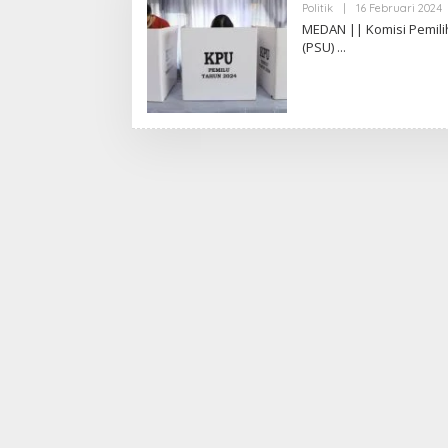
Politik
|
16 Februari 2024
L
MEDAN || Komisi Pemil
E
(PSU)
I
S