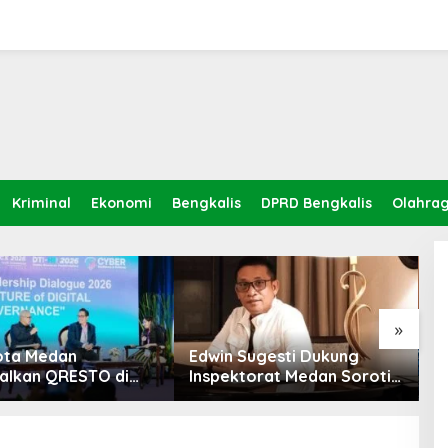
Kriminal
Ekonomi
Bengkalis
DPRD Bengkalis
Olahra
»
ota Medan
Edwin Sugesti Dukung
S
alkan QRESTO di
Inspektorat Medan Soroti
P
Apeksi
Kinerja Kadis
B
Perkimcikataru Terkait
S
Rendahnya Serapan