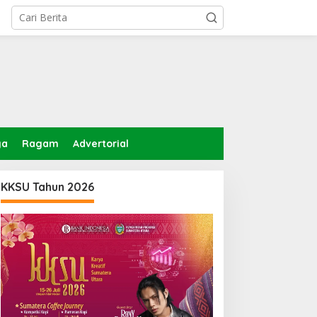
ga
Ragam
Advertorial
KKSU Tahun 2026
erapan Anggaran Dinas
PWI Beri Kesempatan KTA
erkimcikataru Paling
Yang Mati Lebih Dari
uruk, Plh Sekda: Kami
Setahun Diaktifkan
arankan Dievaluasi
Kembali