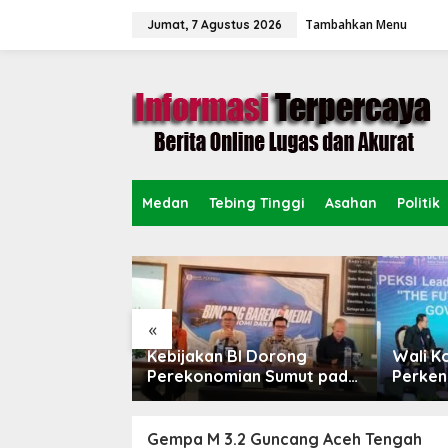
L
Tambahkan Menu
e
Jumat, 7 Agustus 2026
w
a
t
i
k
e
k
o
n
Medan
Tebing Tinggi
Asahan
Politik
t
e
n
«
sempatan KTA
Kebijakan BI Dorong
Wali K
bih Dari
Perekonomian Sumut pada
Perken
ktifkan
Triwulan II Tahun 2026
Forum 
Gempa M 3.2 Guncang Aceh Tengah