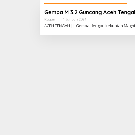
Gempa M 3.2 Guncang Aceh Tengah
Ragam
|
1 Januari 2024
O
L
ACEH TENGAH || Gempa dengan kekuatan Magnit
E
H
A
D
I
W
A
S
G
O