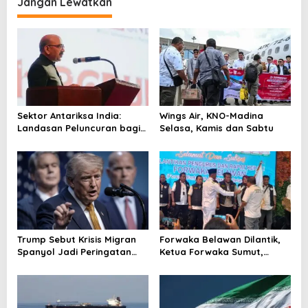
Jangan Lewatkan
g
a
s
i
p
o
Sektor Antariksa India:
Wings Air, KNO-Madina
s
Landasan Peluncuran bagi
Selasa, Kamis dan Sabtu
Kemitraan Global
Trump Sebut Krisis Migran
Forwaka Belawan Dilantik,
Spanyol Jadi Peringatan
Ketua Forwaka Sumut,
untuk AS!
Irfandi: Tingkatkan
Profesionalisme Wartawan
di Wilayah Hukum Kejari
Belawan