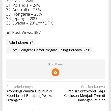
30. Italia – 24%
31. Polandia – 24%
32. Australia – 23%
33. Hongaria – 23%
34. Jepang – 20%
35. Swedia – 20%.***DTK
Post Views:
357
Ada Indonesia?
Survei Bongkar Daftar Negara Paling Percaya Sihir
Ikuti Kami
N
Pos sebelumnya
Pos berikutnya
Kronologi Wanita Dibunuh di
Tradisi Corat-coret Baju
a
Hotel Jaksel Berujung Pelaku
Kelulusan Menjadi Tren di
v
Ditangkap
Kalangan Pelajar
i