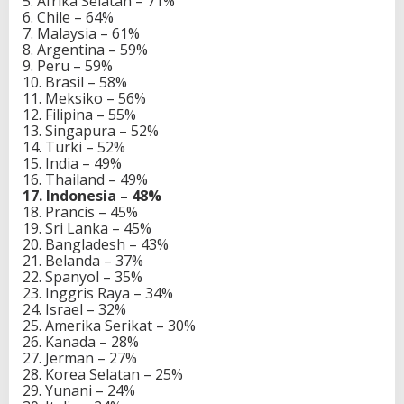
5. Afrika Selatan – 71%
6. Chile – 64%
7. Malaysia – 61%
8. Argentina – 59%
9. Peru – 59%
10. Brasil – 58%
11. Meksiko – 56%
12. Filipina – 55%
13. Singapura – 52%
14. Turki – 52%
15. India – 49%
16. Thailand – 49%
17. Indonesia – 48%
18. Prancis – 45%
19. Sri Lanka – 45%
20. Bangladesh – 43%
21. Belanda – 37%
22. Spanyol – 35%
23. Inggris Raya – 34%
24. Israel – 32%
25. Amerika Serikat – 30%
26. Kanada – 28%
27. Jerman – 27%
28. Korea Selatan – 25%
29. Yunani – 24%