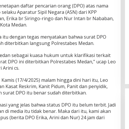
netapan daftar pencarian orang (DPO) atas nama
o selaku Aparatur Sipil Negara (ASN) dari KPP
an, Erika br Siringo-ringo dan Nur Intan br Nababan,
Kota Medan.
ta itu dengan tegas menyatakan bahwa surat DPO
ah diterbitkan langsung Polrestabes Medan.
dan sebagai kuasa hukum untuk klarifikasi terkait
rat DPO ini diterbitkan Polrestabes Medan,” ucap Leo
Arini cs.
 Kamis (17/4/2025) malam hingga dini hari itu, Leo
 Kasat Reskrim, Kanit Pidum, Panit dan penyidik,
urat DPO itu benar sudah diterbitkan.
i yang jelas bahwa status DPO itu belum terbit. Jadi
an di media itu tidak benar. Maka dari itu, kami akan
s (berita DPO Erika, Arini dan Nur) 24 jam dari