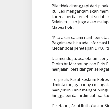
a
n
Bila tidak ditanggapi dari pih
B
itu, Leo mengancam akan memb
e
karena berita tersebut sudah
r
Selain itu, Leo juga akan mela
e
d
Mabes Polri.
a
r
“Kita akan dalami nanti peneta
,
Bagaimana bisa ada informasi ke
K
Medan soal penetapan DPO,” t
u
a
s
Dia menduga, ada oknum penyi
a
Fenita br Marpaung dan Riris P
H
menjalani persidangan sebagai
u
k
Terpisah, Kasat Reskrim Polre
u
m
diminta tanggapannya mengaku
:
menyuruh Kanit menghubungi 
H
hingga berita ini dimuat, wart
o
a
Diketahui, Arini Ruth Yuni br S
x