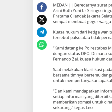
-
MEDAN || Beredarnya surat pe
r
Arini Ruth Yuni br Siringo-ring
i
Pratama Cilandak Jakarta Selat
n
sempat membuat geger warga 
g
o
d
Kuasa hukum dari ketiga wani
a
tersebut palsu atau tidak pern
r
i
“Kami datang ke Polrestabes Me
P
dengan status DPO. Di mana su
o
l
Fernando Zai, kuasa hukum dari 
r
e
Saat melakukan klarifikasi pada
s
bersama timnya bertemu dengan
t
untuk mempertanyakan apakah s
a
b
e
“Dan kami mendapatkan informas
s
setiap informasi yang diterbitk
M
memberikan somasi untuk dihapu
e
sekarang,” tegas Leo.
d