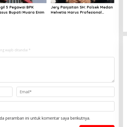
gil 5 Pegawai BPK
Jery Panjaitan SH: Polsek Medan
Kasus Bupati Muara Enim
Helvetia Harus Profesional
Tangani Kasus Pembobolan
Rumah Disertai Pencurian
ng wajib ditandai
*
da peramban ini untuk komentar saya berikutnya.