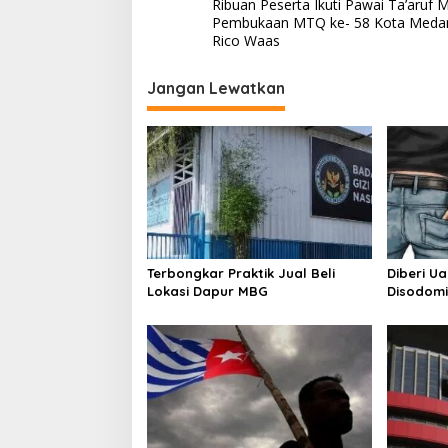
Ribuan Peserta Ikuti Pawai Ta’aruf 
a
Pembukaan MTQ ke- 58 Kota Medan,
v
Rico Waas
i
Jangan Lewatkan
g
a
s
i
p
o
s
Terbongkar Praktik Jual Beli
Diberi U
Lokasi Dapur MBG
Disodomi