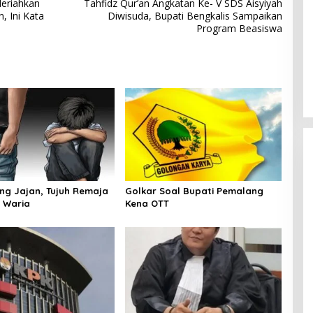
Meriahkan
Tahfidz Qur’an Angkatan Ke- V SDS Aisyiyah
 Ini Kata
Diwisuda, Bupati Bengkalis Sampaikan
Program Beasiswa
ang Jajan, Tujuh Remaja
Golkar Soal Bupati Pemalang
 Waria
Kena OTT