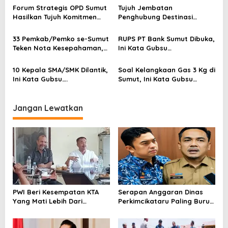
p
Forum Strategis OPD Sumut
Tujuh Jembatan
o
Hasilkan Tujuh Komitmen
Penghubung Destinasi
Bersama, Ini Kata Gubsu…
Wisata Langkat Dibangun
s
Kembali, Ini Kata Gubsu…
33 Pemkab/Pemko se-Sumut
RUPS PT Bank Sumut Dibuka,
Teken Nota Kesepahaman,
Ini Kata Gubsu…
Ini Kata Gubsu…
10 Kepala SMA/SMK Dilantik,
Soal Kelangkaan Gas 3 Kg di
Ini Kata Gubsu….
Sumut, Ini Kata Gubsu…
Jangan Lewatkan
PWI Beri Kesempatan KTA
Serapan Anggaran Dinas
Yang Mati Lebih Dari
Perkimcikataru Paling Buruk,
Setahun Diaktifkan Kembali
Plh Sekda: Kami Sarankan
Dievaluasi