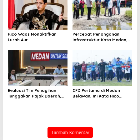
Rico Waas Nonaktifkan
Percepat Penanganan
Lurah Aur
Infrastruktur Kota Medan,
Dinas SDABMBK Perkuat
Sinergi dengan Kecamatan
Evaluasi Tim Penagihan
CFD Pertama di Medan
Tunggakan Pajak Daerah,
Belawan, Ini Kata Rico
Bapenda Medan Berhasil
Waas…
Tagih Rp 1,4 M pada Juli
2026
Tambah Komentar