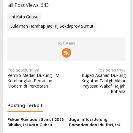
Post Views:
643
Ini Kata Gubsu
Sulaiman Harahap Jadi Pj Sekdaprov Sumut
Ikuti Kami
N
Pos sebelumnya
Pos berikutnya
Pemko Medan Dukung TMI
Bupati Asahan Dukung
a
Kembangkan Pertanian
Kegiatan Tabligh Akbar
v
Modern di Perkotaan
Yayasan Wakaf Hajjah
Rohana
i
g
Posting Terkait
a
s
Pekan Ramadan Sumut 2026
Jaga Inflasi Jelang
Dibuka, Ini Kata Gubsu…
Ramadan dan Idulfitri, Ini
i
Kata Gubsu…