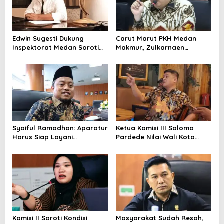
i
p
o
Edwin Sugesti Dukung
Carut Marut PKH Medan
s
Inspektorat Medan Soroti
Makmur, Zulkarnaen
Kinerja Kadis Perkimcikataru
Pertanyakan Keseriusan
Terkait Rendahnya Serapan
Pemko Salurkan Bansos
Anggaran
Syaiful Ramadhan: Aparatur
Ketua Komisi III Salomo
Harus Siap Layani
Pardede Nilai Wali Kota
Masyarakat Susah Maupun
Gagal Majukan BUMD, PUD
Senang
Pembangunan Merugi
Setiap Tahun
Komisi II Soroti Kondisi
Masyarakat Sudah Resah,