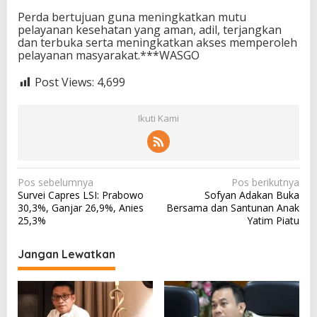
Perda bertujuan guna meningkatkan mutu
pelayanan kesehatan yang aman, adil, terjangkan
dan terbuka serta meningkatkan akses memperoleh
pelayanan masyarakat.***WASGO
Post Views:
4,699
Ikuti Kami
N
Pos sebelumnya
Pos berikutnya
Survei Capres LSI: Prabowo
Sofyan Adakan Buka
a
30,3%, Ganjar 26,9%, Anies
Bersama dan Santunan Anak
v
25,3%
Yatim Piatu
i
Jangan Lewatkan
g
a
s