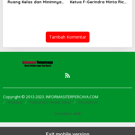
Ruang Kelas dan Minimnya
Ketua F-Gerindra Minta Rico
Fasilitas Pendidikan di UPT
Waas Serius Benahi Sistem
SMPN 39 Medan
Parkir dan Lampu Jalan
Tambah Komentar
Copyright © 2013-2023. INFORMASITERPERCAYA.COM
Redaksi
Pedoman Media Siber
Disclaimer
Versi Non AMP
Exit mobile version