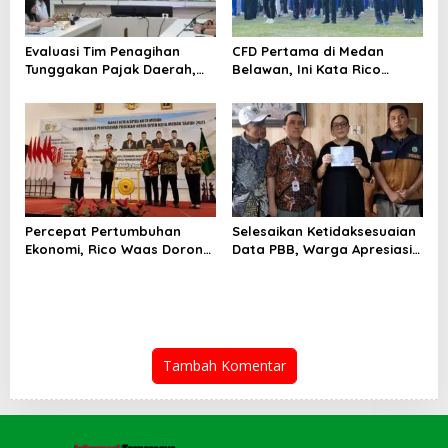
Evaluasi Tim Penagihan
CFD Pertama di Medan
Tunggakan Pajak Daerah,
Belawan, Ini Kata Rico
Bapenda Medan Berhasil
Waas…
Tagih Rp 1,4 M pada Juli
2026
Percepat Pertumbuhan
Selesaikan Ketidaksesuaian
Ekonomi, Rico Waas Dorong
Data PBB, Warga Apresiasi
Penguatan Sinergi Pemko-
Respon Cepat Bapenda
DPRD
Kota Medan
Tambah Komentar