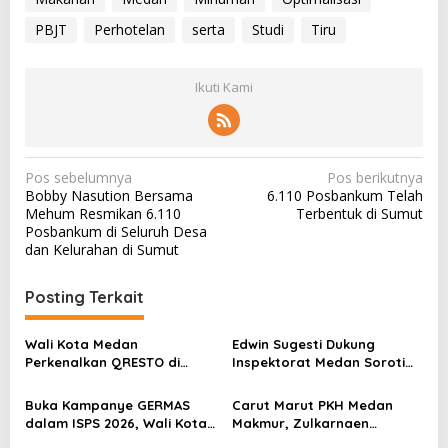
PBJT
Perhotelan
serta
Studi
Tiru
Ikuti Kami
N
Pos sebelumnya
Pos berikutnya
Bobby Nasution Bersama
6.110 Posbankum Telah
a
Mehum Resmikan 6.110
Terbentuk di Sumut
v
Posbankum di Seluruh Desa
dan Kelurahan di Sumut
i
g
Posting Terkait
a
s
Wali Kota Medan
Edwin Sugesti Dukung
Perkenalkan QRESTO di
Inspektorat Medan Soroti
i
Forum Apeksi
Kinerja Kadis Perkimcikataru
p
Terkait Rendahnya Serapan
Buka Kampanye GERMAS
Carut Marut PKH Medan
Anggaran
o
dalam ISPS 2026, Wali Kota
Makmur, Zulkarnaen
Tebingtinggi Apresiasi
Pertanyakan Keseriusan