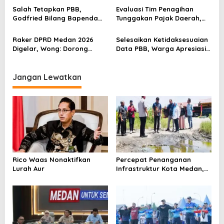
s
Penurunan Stunting
Pemko Salurkan Bansos
Salah Tetapkan PBB,
Evaluasi Tim Penagihan
Godfried Bilang Bapenda
Tunggakan Pajak Daerah,
Wajib Ganti Rugi dan Bayar
Bapenda Medan Berhasil
Denda pada WP
Tagih Rp 1,4 M pada Juli
Raker DPRD Medan 2026
Selesaikan Ketidaksesuaian
2026
Digelar, Wong: Dorong
Data PBB, Warga Apresiasi
Transformasi Fungsi Dewan
Respon Cepat Bapenda
Melalui Inovasi dan
Kota Medan
Digitalisasi
Jangan Lewatkan
Rico Waas Nonaktifkan
Percepat Penanganan
Lurah Aur
Infrastruktur Kota Medan,
Dinas SDABMBK Perkuat
Sinergi dengan Kecamatan