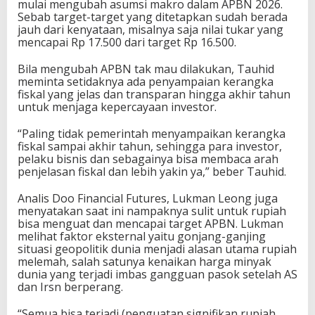
mulai mengubah asumsi makro dalam APBN 2026.
Sebab target-target yang ditetapkan sudah berada
jauh dari kenyataan, misalnya saja nilai tukar yang
mencapai Rp 17.500 dari target Rp 16.500.
Bila mengubah APBN tak mau dilakukan, Tauhid
meminta setidaknya ada penyampaian kerangka
fiskal yang jelas dan transparan hingga akhir tahun
untuk menjaga kepercayaan investor.
“Paling tidak pemerintah menyampaikan kerangka
fiskal sampai akhir tahun, sehingga para investor,
pelaku bisnis dan sebagainya bisa membaca arah
penjelasan fiskal dan lebih yakin ya,” beber Tauhid.
Analis Doo Financial Futures, Lukman Leong juga
menyatakan saat ini nampaknya sulit untuk rupiah
bisa menguat dan mencapai target APBN. Lukman
melihat faktor eksternal yaitu gonjang-ganjing
situasi geopolitik dunia menjadi alasan utama rupiah
melemah, salah satunya kenaikan harga minyak
dunia yang terjadi imbas gangguan pasok setelah AS
dan Irsn berperang.
“Semua bisa terjadi (penguatan signifikan rupiah