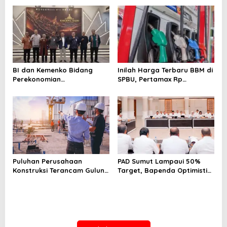
BI dan Kemenko Bidang
Inilah Harga Terbaru BBM di
Perekonomian
SPBU, Pertamax Rp
Selenggarakan Rakorwil
15.950/Liter
TP2DD: Akselerasi Digitalisasi
Sistem Pembayaran untuk
Peningkatan PDRD di
Sumatera
Puluhan Perusahaan
PAD Sumut Lampaui 50%
Konstruksi Terancam Gulung
Target, Bapenda Optimistis
Tikar!
Capai Rp 6.9 T