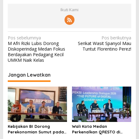
Ikuti Kami
N
Pos sebelumnya
Pos berikutnya
M Afri Rizki Lubis Dorong
Serikat Wasit Spanyol Mau
a
Diskoperindag Medan Fokus
Tuntut Florentino Perez!
v
Berdayakan Pedagang Kecil
UMKM Naik Kelas
i
g
Jangan Lewatkan
a
s
i
p
o
s
Kebijakan BI Dorong
Wali Kota Medan
Perekonomian Sumut pada
Perkenalkan QRESTO di
Triwulan II Tahun 2026
Forum Apeksi