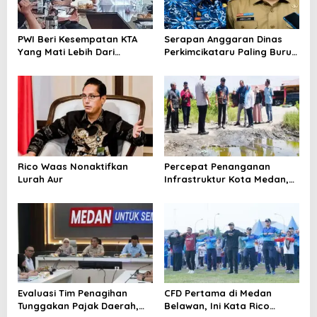
o
s
PWI Beri Kesempatan KTA
Serapan Anggaran Dinas
Yang Mati Lebih Dari
Perkimcikataru Paling Buruk,
Setahun Diaktifkan Kembali
Plh Sekda: Kami Sarankan
Dievaluasi
Rico Waas Nonaktifkan
Percepat Penanganan
Lurah Aur
Infrastruktur Kota Medan,
Dinas SDABMBK Perkuat
Sinergi dengan Kecamatan
Evaluasi Tim Penagihan
CFD Pertama di Medan
Tunggakan Pajak Daerah,
Belawan, Ini Kata Rico