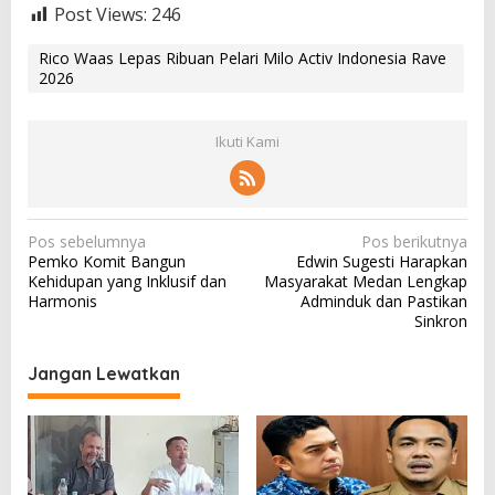
Post Views:
246
Rico Waas Lepas Ribuan Pelari Milo Activ Indonesia Rave
2026
Ikuti Kami
N
Pos sebelumnya
Pos berikutnya
Pemko Komit Bangun
Edwin Sugesti Harapkan
a
Kehidupan yang Inklusif dan
Masyarakat Medan Lengkap
v
Harmonis
Adminduk dan Pastikan
Sinkron
i
g
Jangan Lewatkan
a
s
i
p