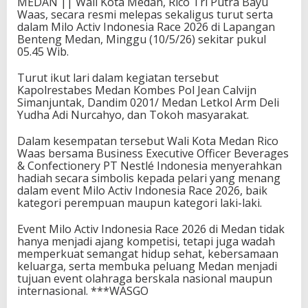
MEDAN || Wali Kota Medan, Rico Tri Putra Bayu
Waas, secara resmi melepas sekaligus turut serta
dalam Milo Activ Indonesia Race 2026 di Lapangan
Benteng Medan, Minggu (10/5/26) sekitar pukul
05.45 Wib.
Turut ikut lari dalam kegiatan tersebut
Kapolrestabes Medan Kombes Pol Jean Calvijn
Simanjuntak, Dandim 0201/ Medan Letkol Arm Deli
Yudha Adi Nurcahyo, dan Tokoh masyarakat.
Dalam kesempatan tersebut Wali Kota Medan Rico
Waas bersama Business Executive Officer Beverages
& Confectionery PT Nestlé Indonesia menyerahkan
hadiah secara simbolis kepada pelari yang menang
dalam event Milo Activ Indonesia Race 2026, baik
kategori perempuan maupun kategori laki-laki.
Event Milo Activ Indonesia Race 2026 di Medan tidak
hanya menjadi ajang kompetisi, tetapi juga wadah
memperkuat semangat hidup sehat, kebersamaan
keluarga, serta membuka peluang Medan menjadi
tujuan event olahraga berskala nasional maupun
internasional. ***WASGO