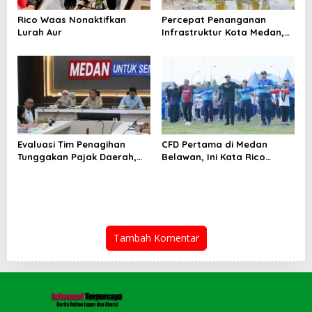
Rico Waas Nonaktifkan
Percepat Penanganan
Lurah Aur
Infrastruktur Kota Medan,
Dinas SDABMBK Perkuat
Sinergi dengan Kecamatan
Evaluasi Tim Penagihan
CFD Pertama di Medan
Tunggakan Pajak Daerah,
Belawan, Ini Kata Rico
Bapenda Medan Berhasil
Waas…
Tagih Rp 1,4 M pada Juli
2026
Tambah Komentar