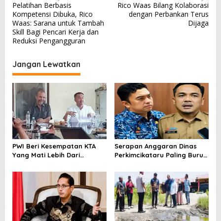
Pelatihan Berbasis
Rico Waas Bilang Kolaborasi
a
Kompetensi Dibuka, Rico
dengan Perbankan Terus
v
Waas: Sarana untuk Tambah
Dijaga
Skill Bagi Pencari Kerja dan
i
Reduksi Pengangguran
g
a
Jangan Lewatkan
s
i
p
o
s
PWI Beri Kesempatan KTA
Serapan Anggaran Dinas
Yang Mati Lebih Dari
Perkimcikataru Paling Buruk,
Setahun Diaktifkan Kembali
Plh Sekda: Kami Sarankan
Dievaluasi