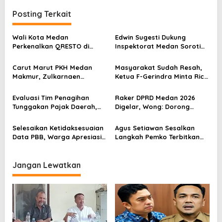
g
Posting Terkait
a
s
Wali Kota Medan
Edwin Sugesti Dukung
Perkenalkan QRESTO di
Inspektorat Medan Soroti
i
Forum Apeksi
Kinerja Kadis Perkimcikataru
p
Terkait Rendahnya Serapan
Carut Marut PKH Medan
Masyarakat Sudah Resah,
Anggaran
o
Makmur, Zulkarnaen
Ketua F-Gerindra Minta Rico
Pertanyakan Keseriusan
Waas Serius Benahi Sistem
s
Pemko Salurkan Bansos
Parkir dan Lampu Jalan
Evaluasi Tim Penagihan
Raker DPRD Medan 2026
Tunggakan Pajak Daerah,
Digelar, Wong: Dorong
Bapenda Medan Berhasil
Transformasi Fungsi Dewan
Tagih Rp 1,4 M pada Juli
Melalui Inovasi dan
Selesaikan Ketidaksesuaian
Agus Setiawan Sesalkan
2026
Digitalisasi
Data PBB, Warga Apresiasi
Langkah Pemko Terbitkan
Respon Cepat Bapenda
Surat Zonasi Aktivitas PKL di
Kota Medan
Kawasan Medan Kota Resah
Jangan Lewatkan