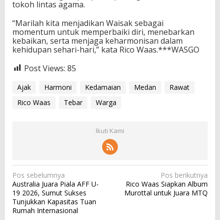
tokoh lintas agama.
“Marilah kita menjadikan Waisak sebagai
momentum untuk memperbaiki diri, menebarkan
kebaikan, serta menjaga keharmonisan dalam
kehidupan sehari-hari,” kata Rico Waas.***WASGO
Post Views:
85
Ajak
Harmoni
Kedamaian
Medan
Rawat
Rico Waas
Tebar
Warga
Ikuti Kami
N
Pos sebelumnya
Pos berikutnya
Australia Juara Piala AFF U-
Rico Waas Siapkan Album
a
19 2026, Sumut Sukses
Murottal untuk Juara MTQ
v
Tunjukkan Kapasitas Tuan
Rumah Internasional
i