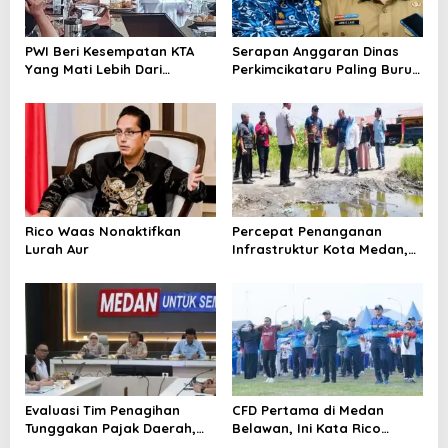
PWI Beri Kesempatan KTA
Serapan Anggaran Dinas
Yang Mati Lebih Dari
Perkimcikataru Paling Buruk,
Setahun Diaktifkan Kembali
Plh Sekda: Kami Sarankan
Dievaluasi
Rico Waas Nonaktifkan
Percepat Penanganan
Lurah Aur
Infrastruktur Kota Medan,
Dinas SDABMBK Perkuat
Sinergi dengan Kecamatan
Evaluasi Tim Penagihan
CFD Pertama di Medan
Tunggakan Pajak Daerah,
Belawan, Ini Kata Rico
Bapenda Medan Berhasil
Waas…