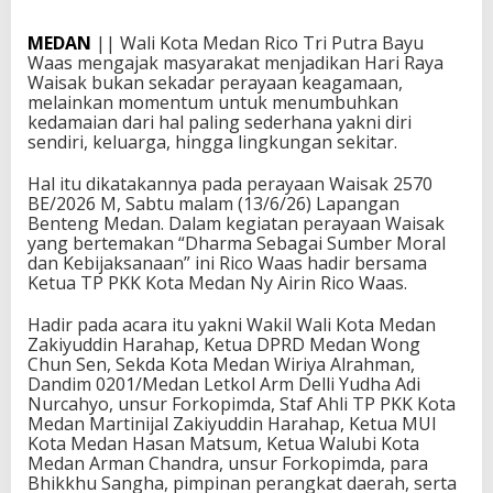
MEDAN
|| Wali Kota Medan Rico Tri Putra Bayu
Waas mengajak masyarakat menjadikan Hari Raya
Waisak bukan sekadar perayaan keagamaan,
melainkan momentum untuk menumbuhkan
kedamaian dari hal paling sederhana yakni diri
sendiri, keluarga, hingga lingkungan sekitar.
Hal itu dikatakannya pada perayaan Waisak 2570
BE/2026 M, Sabtu malam (13/6/26) Lapangan
Benteng Medan. Dalam kegiatan perayaan Waisak
yang bertemakan “Dharma Sebagai Sumber Moral
dan Kebijaksanaan” ini Rico Waas hadir bersama
Ketua TP PKK Kota Medan Ny Airin Rico Waas.
Hadir pada acara itu yakni Wakil Wali Kota Medan
Zakiyuddin Harahap, Ketua DPRD Medan Wong
Chun Sen, Sekda Kota Medan Wiriya Alrahman,
Dandim 0201/Medan Letkol Arm Delli Yudha Adi
Nurcahyo, unsur Forkopimda, Staf Ahli TP PKK Kota
Medan Martinijal Zakiyuddin Harahap, Ketua MUI
Kota Medan Hasan Matsum, Ketua Walubi Kota
Medan Arman Chandra, unsur Forkopimda, para
Bhikkhu Sangha, pimpinan perangkat daerah, serta