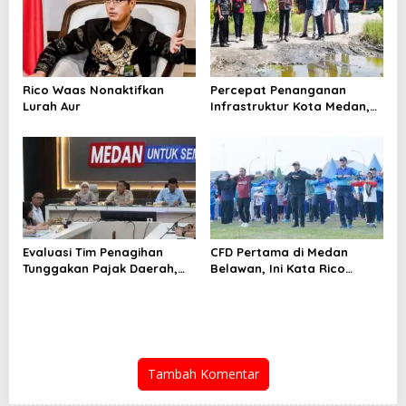
Rico Waas Nonaktifkan
Percepat Penanganan
Lurah Aur
Infrastruktur Kota Medan,
Dinas SDABMBK Perkuat
Sinergi dengan Kecamatan
Evaluasi Tim Penagihan
CFD Pertama di Medan
Tunggakan Pajak Daerah,
Belawan, Ini Kata Rico
Bapenda Medan Berhasil
Waas…
Tagih Rp 1,4 M pada Juli
2026
Tambah Komentar