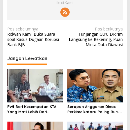
Ikuti Kami
N
Pos sebelumnya
Pos berikutnya
Ridwan Kamil Buka Suara
Tunjangan Guru Dikirim
a
soal Kasus Dugaan Korupsi
Langsung ke Rekening, Puan
v
Bank BJB
Minta Data Diawasi
i
Jangan Lewatkan
g
a
s
i
p
o
PWI Beri Kesempatan KTA
Serapan Anggaran Dinas
s
Yang Mati Lebih Dari
Perkimcikataru Paling Buruk,
Setahun Diaktifkan Kembali
Plh Sekda: Kami Sarankan
Dievaluasi