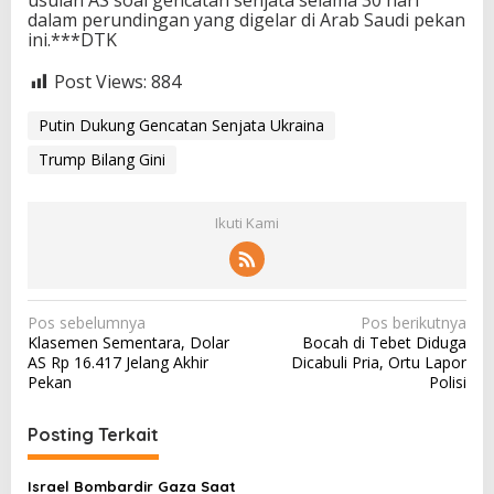
usulan AS soal gencatan senjata selama 30 hari
dalam perundingan yang digelar di Arab Saudi pekan
ini.***DTK
Post Views:
884
Putin Dukung Gencatan Senjata Ukraina
Trump Bilang Gini
Ikuti Kami
N
Pos sebelumnya
Pos berikutnya
Klasemen Sementara, Dolar
Bocah di Tebet Diduga
a
AS Rp 16.417 Jelang Akhir
Dicabuli Pria, Ortu Lapor
v
Pekan
Polisi
i
Posting Terkait
g
a
Israel Bombardir Gaza Saat