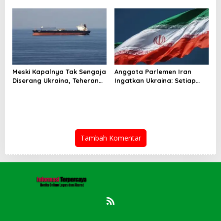
untuk AS!
Irfandi: Tingkatkan
Profesionalisme Wartawan
di Wilayah Hukum Kejari
Belawan
Meski Kapalnya Tak Sengaja
Anggota Parlemen Iran
Diserang Ukraina, Teheran
Ingatkan Ukraina: Setiap
Tuntut Ganti Rugi
Serangan Ada Harganya!
Tambah Komentar