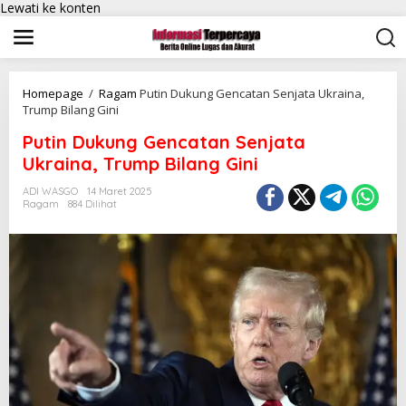
Lewati ke konten
Homepage
/
Ragam
Putin Dukung Gencatan Senjata Ukraina,
Trump Bilang Gini
Putin Dukung Gencatan Senjata
Ukraina, Trump Bilang Gini
ADI WASGO
14 Maret 2025
Ragam
884 Dilihat