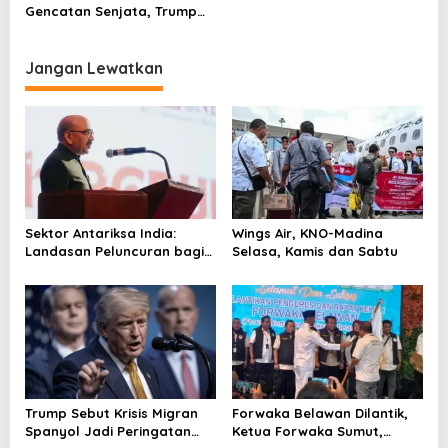
s
Gencatan Senjata, Trump
Bilang Gini
i
p
Jangan Lewatkan
o
s
Sektor Antariksa India:
Wings Air, KNO-Madina
Landasan Peluncuran bagi
Selasa, Kamis dan Sabtu
Kemitraan Global
Trump Sebut Krisis Migran
Forwaka Belawan Dilantik,
Spanyol Jadi Peringatan
Ketua Forwaka Sumut,