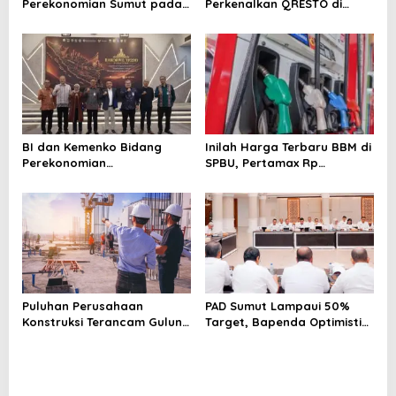
Perekonomian Sumut pada
Perkenalkan QRESTO di
s
Triwulan II Tahun 2026
Forum Apeksi
BI dan Kemenko Bidang
Inilah Harga Terbaru BBM di
Perekonomian
SPBU, Pertamax Rp
Selenggarakan Rakorwil
15.950/Liter
TP2DD: Akselerasi Digitalisasi
Sistem Pembayaran untuk
Peningkatan PDRD di
Sumatera
Puluhan Perusahaan
PAD Sumut Lampaui 50%
Konstruksi Terancam Gulung
Target, Bapenda Optimistis
Tikar!
Capai Rp 6.9 T