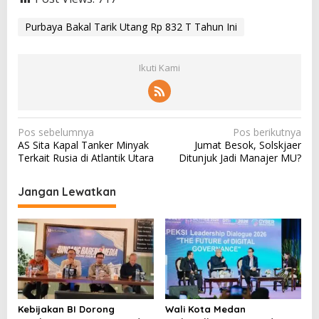
Purbaya Bakal Tarik Utang Rp 832 T Tahun Ini
Ikuti Kami
N
Pos sebelumnya
Pos berikutnya
AS Sita Kapal Tanker Minyak
Jumat Besok, Solskjaer
a
Terkait Rusia di Atlantik Utara
Ditunjuk Jadi Manajer MU?
v
i
Jangan Lewatkan
g
a
s
i
p
o
Kebijakan BI Dorong
Wali Kota Medan