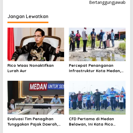
Bertanggungjawab
i
g
Jangan Lewatkan
a
s
i
p
o
s
Rico Waas Nonaktifkan
Percepat Penanganan
Lurah Aur
Infrastruktur Kota Medan,
Dinas SDABMBK Perkuat
Sinergi dengan Kecamatan
Evaluasi Tim Penagihan
CFD Pertama di Medan
Tunggakan Pajak Daerah,
Belawan, Ini Kata Rico
Bapenda Medan Berhasil
Waas…