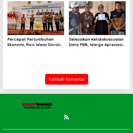
Tagih Rp 1,4 M pada Juli
2026
Percepat Pertumbuhan
Selesaikan Ketidaksesuaian
Ekonomi, Rico Waas Dorong
Data PBB, Warga Apresiasi
Penguatan Sinergi Pemko-
Respon Cepat Bapenda
DPRD
Kota Medan
Tambah Komentar