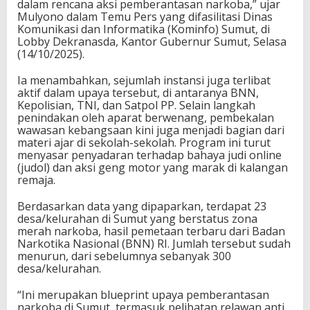
dalam rencana aksi pemberantasan narkoba,” ujar
Mulyono dalam Temu Pers yang difasilitasi Dinas
Komunikasi dan Informatika (Kominfo) Sumut, di
Lobby Dekranasda, Kantor Gubernur Sumut, Selasa
(14/10/2025).
Ia menambahkan, sejumlah instansi juga terlibat
aktif dalam upaya tersebut, di antaranya BNN,
Kepolisian, TNI, dan Satpol PP. Selain langkah
penindakan oleh aparat berwenang, pembekalan
wawasan kebangsaan kini juga menjadi bagian dari
materi ajar di sekolah-sekolah. Program ini turut
menyasar penyadaran terhadap bahaya judi online
(judol) dan aksi geng motor yang marak di kalangan
remaja.
Berdasarkan data yang dipaparkan, terdapat 23
desa/kelurahan di Sumut yang berstatus zona
merah narkoba, hasil pemetaan terbaru dari Badan
Narkotika Nasional (BNN) RI. Jumlah tersebut sudah
menurun, dari sebelumnya sebanyak 300
desa/kelurahan.
“Ini merupakan blueprint upaya pemberantasan
narkoba di Sumut, termasuk pelibatan relawan anti