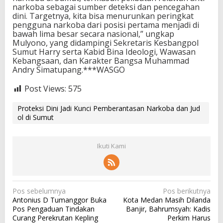
narkoba sebagai sumber deteksi dan pencegahan
dini. Targetnya, kita bisa menurunkan peringkat
pengguna narkoba dari posisi pertama menjadi di
bawah lima besar secara nasional,” ungkap
Mulyono, yang didampingi Sekretaris Kesbangpol
Sumut Harry serta Kabid Bina Ideologi, Wawasan
Kebangsaan, dan Karakter Bangsa Muhammad
Andry Simatupang.***WASGO
Post Views:
575
Proteksi Dini Jadi Kunci Pemberantasan Narkoba dan Jud
ol di Sumut
Ikuti Kami
N
Pos sebelumnya
Pos berikutnya
Antonius D Tumanggor Buka
Kota Medan Masih Dilanda
a
Pos Pengaduan Tindakan
Banjir, Bahrumsyah: Kadis
v
Curang Perekrutan Kepling
Perkim Harus