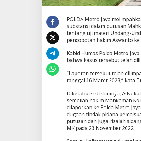
n
H
a
POLDA Metro Jaya melimpahkan
k
substansi dalam putusan Mahk
i
tentang uji materi Undang-U
m
pencopotan hakim Aswanto ke B
M
K
K
Kabid Humas Polda Metro Jay
e
bahwa kasus tersebut telah dil
B
a
“Laporan tersebut telah dilimp
r
e
tanggal 16 Maret 2023,” kata Tr
s
k
Diketahui sebelumnya, Advoka
r
sembilan hakim Mahkamah Konst
i
dilaporkan ke Polda Metro Jaya
m
P
dugaan tindak pidana pemalsu
o
putusan dan juga risalah sida
l
MK pada 23 November 2022.
r
i