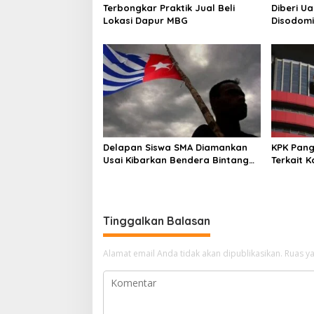
Terbongkar Praktik Jual Beli
Diberi U
s
Lokasi Dapur MBG
Disodomi
Delapan Siswa SMA Diamankan
KPK Pang
Usai Kibarkan Bendera Bintang
Terkait 
Kejora di Nabire
Tinggalkan Balasan
Alamat email Anda tidak akan dipublikasikan.
Ruas ya