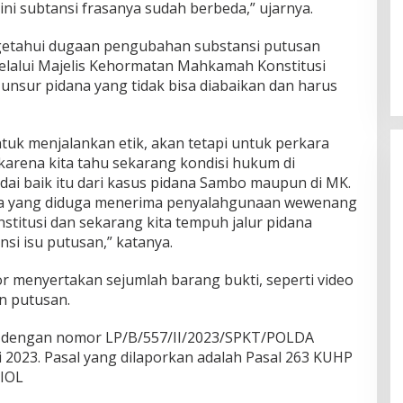
ini subtansi frasanya sudah berbeda,” ujarnya.
etahui dugaan pengubahan substansi putusan
melalui Majelis Kehormatan Mahkamah Konstitusi
unsur pidana yang tidak bisa diabaikan dan harus
tuk menjalankan etik, akan tetapi untuk perkara
 karena kita tahu sekarang kondisi hukum di
adai baik itu dari kasus pidana Sambo maupun di MK.
a yang diduga menerima penyalahgunaan wewenang
titusi dan sekarang kita tempuh jalur pidana
si isu putusan,” katanya.
or menyertakan sejumlah barang bukti, seperti video
n putusan.
an dengan nomor LP/B/557/II/2023/SPKT/POLDA
 2023. Pasal yang dilaporkan adalah Pasal 263 KUHP
MIOL