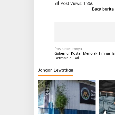
Post Views:
1,866
Baca berita
N
Pos sebelumnya
Gubernur Koster Menolak Timnas Is
a
Bermain di Bali
v
i
Jangan Lewatkan
g
a
s
i
p
o