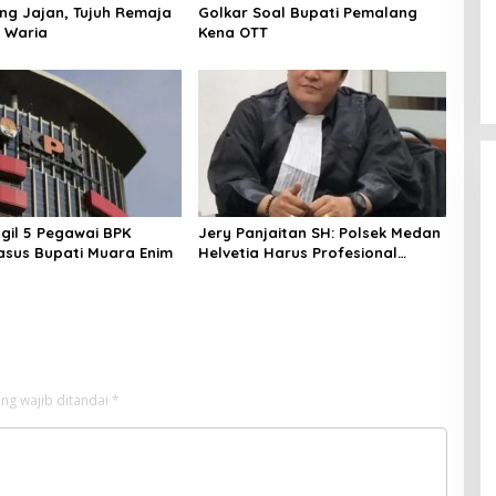
ang Jajan, Tujuh Remaja
Golkar Soal Bupati Pemalang
 Waria
Kena OTT
gil 5 Pegawai BPK
Jery Panjaitan SH: Polsek Medan
Kasus Bupati Muara Enim
Helvetia Harus Profesional
Tangani Kasus Pembobolan
Rumah Disertai Pencurian
ng wajib ditandai
*