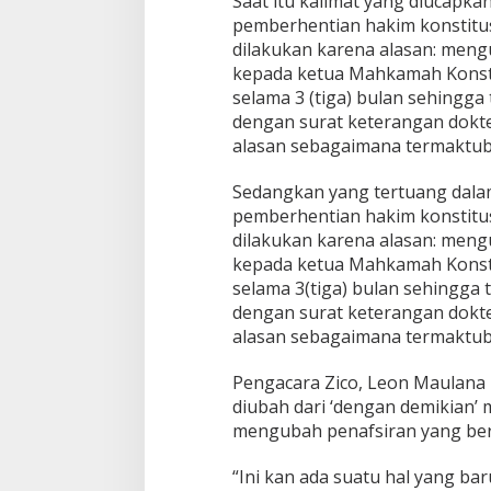
Saat itu kalimat yang diucapkan
pemberhentian hakim konstitu
dilakukan karena alasan: mengu
kepada ketua Mahkamah Konstit
selama 3 (tiga) bulan sehingga
dengan surat keterangan dokte
alasan sebagaimana termaktub 
Sedangkan yang tertuang dalam 
pemberhentian hakim konstitu
dilakukan karena alasan: mengu
kepada ketua Mahkamah Konstit
selama 3(tiga) bulan sehingga 
dengan surat keterangan dokte
alasan sebagaimana termaktub 
Pengacara Zico, Leon Maulana 
diubah dari ‘dengan demikian’ 
mengubah penafsiran yang be
“Ini kan ada suatu hal yang bar