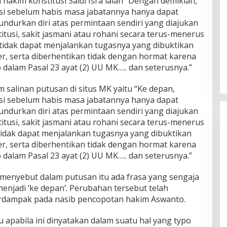
 hakim konstitusi Saldi Isra ialah “Dengan demikian,
si sebelum habis masa jabatannya hanya dapat
ndurkan diri atas permintaan sendiri yang diajukan
usi, sakit jasmani atau rohani secara terus-menerus
 tidak dapat menjalankan tugasnya yang dibuktikan
r, serta diberhentikan tidak dengan hormat karena
dalam Pasal 23 ayat (2) UU MK….. dan seterusnya.”
salinan putusan di situs MK yaitu “Ke depan,
si sebelum habis masa jabatannya hanya dapat
ndurkan diri atas permintaan sendiri yang diajukan
usi, sakit jasmani atau rohani secara terus-menerus
tidak dapat menjalankan tugasnya yang dibuktikan
r, serta diberhentikan tidak dengan hormat karena
dalam Pasal 23 ayat (2) UU MK….. dan seterusnya.”
menyebut dalam putusan itu ada frasa yang sengaja
menjadi ‘ke depan’. Perubahan tersebut telah
rdampak pada nasib pencopotan hakim Aswanto.
u apabila ini dinyatakan dalam suatu hal yang typo