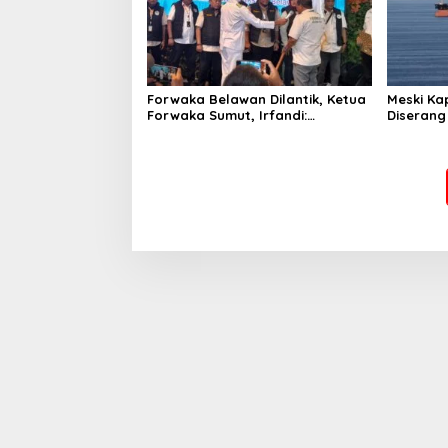
Forwaka Belawan Dilantik, Ketua
Meski Ka
Forwaka Sumut, Irfandi:
Diserang
Tingkatkan Profesionalisme
Ganti Ru
Wartawan di Wilayah Hukum
Kejari Belawan