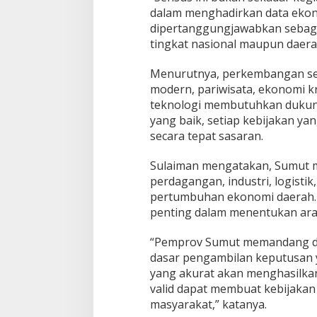
dalam menghadirkan data ekono
0
2
dipertanggungjawabkan sebag
6
tingkat nasional maupun daerah
T
e
Menurutnya, perkembangan sek
n
modern, pariwisata, ekonomi kr
t
u
teknologi membutuhkan dukung
k
yang baik, setiap kebijakan y
a
secara tepat sasaran.
n
A
Sulaiman mengatakan, Sumut m
r
a
perdagangan, industri, logisti
h
pertumbuhan ekonomi daerah. K
P
penting dalam menentukan ar
e
m
“Pemprov Sumut memandang data
b
a
dasar pengambilan keputusan
n
yang akurat akan menghasilkan
g
valid dapat membuat kebijakan 
u
masyarakat,” katanya.
n