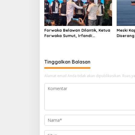
Forwaka Belawan Dilantik, Ketua
Meski Ka
Forwaka Sumut, Irfandi:
Diserang
Tingkatkan Profesionalisme
Ganti Ru
Wartawan di Wilayah Hukum
Kejari Belawan
Tinggalkan Balasan
Alamat email Anda tidak akan dipublikasikan.
Ruas ya