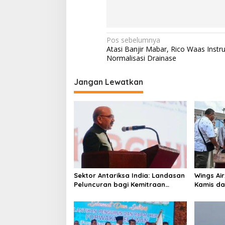
N
Pos sebelumnya
Atasi Banjir Mabar, Rico Waas Instr
a
Normalisasi Drainase
v
i
Jangan Lewatkan
g
a
s
i
p
o
Sektor Antariksa India: Landasan
Wings Ai
s
Peluncuran bagi Kemitraan
Kamis da
Global