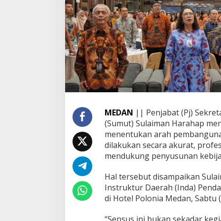
u
a
l
i
t
a
s
D
a
t
a
S
MEDAN
|| Penjabat (Pj) Sekre
e
(Sumut) Sulaiman Harahap men
n
s
menentukan arah pembangunan 
u
dilakukan secara akurat, prof
s
mendukung penyusunan kebija
E
k
Hal tersebut disampaikan Sul
o
n
Instruktur Daerah (Inda) Pend
o
di Hotel Polonia Medan, Sabtu (
m
i
“Sensus ini bukan sekadar keg
2