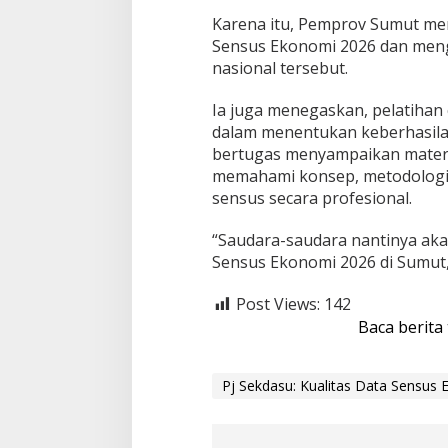
a
n
Karena itu, Pemprov Sumut m
D
Sensus Ekonomi 2026 dan meng
a
nasional tersebut.
e
r
Ia juga menegaskan, pelatihan 
a
h
dalam menentukan keberhasilan
bertugas menyampaikan materi 
memahami konsep, metodologi, 
sensus secara profesional.
“Saudara-saudara nantinya aka
Sensus Ekonomi 2026 di Sumu
Post Views:
142
Baca berita
Pj Sekdasu: Kualitas Data Sensu