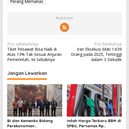
Perang Memanas
Ikuti Kami
N
Pos sebelumnya
Pos berikutnya
Tiket Pesawat Bisa Naik di
Iran Eksekusi Mati 1.639
a
Atas 13% Tak Sesuai Anjuran
Orang pada 2025, Tertinggi
v
Pemerintah, Ini Sebabnya
dalam 3 Dekade
i
Jangan Lewatkan
g
a
s
i
p
o
BI dan Kemenko Bidang
Inilah Harga Terbaru BBM di
s
Perekonomian
SPBU, Pertamax Rp