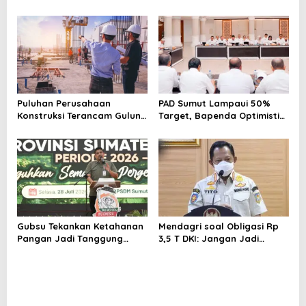
Selenggarakan Rakorwil
15.950/Liter
TP2DD: Akselerasi Digitalisasi
Sistem Pembayaran untuk
Peningkatan PDRD di
Sumatera
Puluhan Perusahaan
PAD Sumut Lampaui 50%
Konstruksi Terancam Gulung
Target, Bapenda Optimistis
Tikar!
Capai Rp 6.9 T
Gubsu Tekankan Ketahanan
Mendagri soal Obligasi Rp
Pangan Jadi Tanggung
3,5 T DKI: Jangan Jadi
Jawab Pemerintah hingga
Beban Gubenur Berikutnya
Tingkat Desa