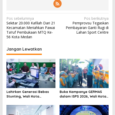
N
Pos sebelumnya
Pos berikutnya
Sekitar 20.000 Kafilah Dari 21
Pemprovsu Tegaskan
a
Kecamatan Meriahkan Pawai
Pembayaran Ganti Rugi di
v
Ta’ruf Pembukaan MTQ Ke-
Lahan Sport Centre
56 Kota Medan
i
g
Jangan Lewatkan
a
s
i
p
o
s
Lahirkan Generasi Bebas
Buka Kampanye GERMAS
Stunting, Wali Kota
dalam ISPS 2026, Wali Kota
Tebingtinggi Dorong
Tebingtinggi Apresiasi
Optimalisasi SP3 Catin
Penurunan Stunting