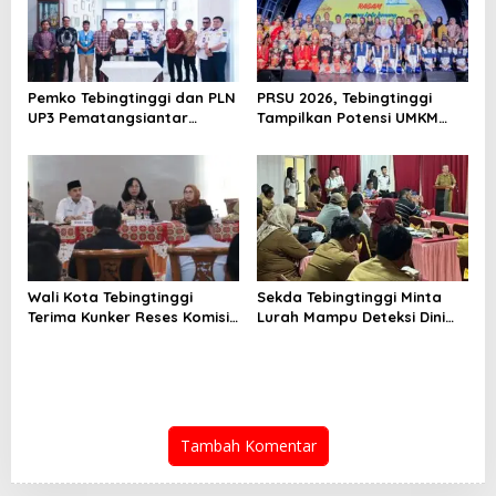
Pemko Tebingtinggi dan PLN
PRSU 2026, Tebingtinggi
UP3 Pematangsiantar
Tampilkan Potensi UMKM
Lakukan MoU Efesiensi
dan Keragaman Seni
Energi
Wali Kota Tebingtinggi
Sekda Tebingtinggi Minta
Terima Kunker Reses Komisi
Lurah Mampu Deteksi Dini
X DPR RI, Dorong Sinergi
Modus TPPO dan TPPM
Pusat-Daerah untuk SDM
Unggul
Tambah Komentar