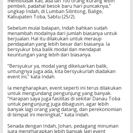
membludak kali, ada lah 100 orang kurang lebih
pembeli, padahal besok baru hari puncaknya,”
ungkap Indah, di Lumban Silintong, Balige,
Kabupaten Toba, Sabtu (25/2).
Sebelum mulai balapan, Indah bahkan sudah
menambah modalnya dari jumlah biasanya untuk
berjualan. Hal itu dilakukan untuk meraup
pendapatan yang lebih besar dari biasanya. Ia
bersyukur bisa balik modal dan mendapat
keuntungan yang lebih dari biasanya.
“Bersyukur ya, modal yang dikeluarkan balik,
untungnya juga ada, kita bersyukurlah diadakan
event ini,” kata Indah.
Ia mengharapkan, event seperti ini terus dilakukan
untuk mengundang pengunjung yang banyak.
“Harapan saya juga fasilitas di sekitar Danau Toba
untuk pengunjung juga dibagusin, agar lebih
banyak lagi orang yang datang, dan perekonomian
di tempat ini meningkat,” kata Indah.
Senada dengan Indah, Johan, pedagang minuman
juga mengharapkan lebih banyak lagi event