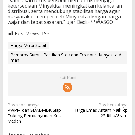
“Kami akan terus berkomitmen untuk menjaga
ketersediaan Minyakita, meningkatkan kelancaran
distribusi, serta mendukung stabilitas harga agar
masyarakat memperoleh Minyakita dengan harga
wajar dan tepat sasaran,” ujar Dedi.***WASGO
Post Views:
193
Harga Mulai Stabil
Pemprov Sumut Pastikan Stok dan Distribusi Minyakita A
man
Ikuti Kami
N
Pos sebelumnya
Pos berikutnya
PWPM dan SDABMBK Siap
Harga Emas Antam Naik Rp
a
Dukung Pembangunan Kota
25 Ribu/Gram
v
Medan
i