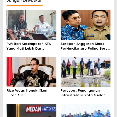
Jangan Lewatkan
g
a
s
i
p
o
PWI Beri Kesempatan KTA
Serapan Anggaran Dinas
s
Yang Mati Lebih Dari
Perkimcikataru Paling Buruk,
Setahun Diaktifkan Kembali
Plh Sekda: Kami Sarankan
Dievaluasi
Rico Waas Nonaktifkan
Percepat Penanganan
Lurah Aur
Infrastruktur Kota Medan,
Dinas SDABMBK Perkuat
Sinergi dengan Kecamatan