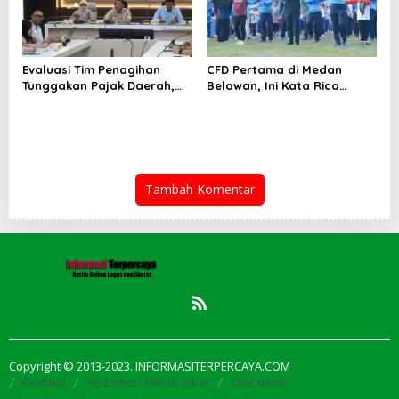
Evaluasi Tim Penagihan
CFD Pertama di Medan
Tunggakan Pajak Daerah,
Belawan, Ini Kata Rico
Bapenda Medan Berhasil
Waas…
Tagih Rp 1,4 M pada Juli
2026
Tambah Komentar
Copyright © 2013-2023. INFORMASITERPERCAYA.COM
Redaksi
Pedoman Media Siber
Disclaimer