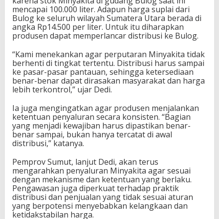
karena stok Minyakita di gudang Bulog saat ini
mencapai 100.000 liter. Adapun harga suplai dari
Bulog ke seluruh wilayah Sumatera Utara berada di
angka Rp14.500 per liter. Untuk itu diharapkan
produsen dapat memperlancar distribusi ke Bulog.
“Kami menekankan agar perputaran Minyakita tidak
berhenti di tingkat tertentu. Distribusi harus sampai
ke pasar-pasar pantauan, sehingga ketersediaan
benar-benar dapat dirasakan masyarakat dan harga
lebih terkontrol,” ujar Dedi.
Ia juga mengingatkan agar produsen menjalankan
ketentuan penyaluran secara konsisten. “Bagian
yang menjadi kewajiban harus dipastikan benar-
benar sampai, bukan hanya tercatat di awal
distribusi,” katanya.
Pemprov Sumut, lanjut Dedi, akan terus
mengarahkan penyaluran Minyakita agar sesuai
dengan mekanisme dan ketentuan yang berlaku.
Pengawasan juga diperkuat terhadap praktik
distribusi dan penjualan yang tidak sesuai aturan
yang berpotensi menyebabkan kelangkaan dan
ketidakstabilan harga.