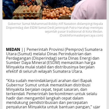
Gubernur Sumut Muhammad Bobby Afif Nasution didampingi Kepala
Disperindag dan ESDM Sumut Dedi Jaminsyah Putra Harahap meninjau
sejumlah pasar tradisional di Kota Medan.
(Dok/informasiterpercaya.com)
MEDAN
|| Pemerintah Provinsi (Pemprov) Sumatera
Utara (Sumut) melalui Dinas Perindustrian dan
Perdagangan (Disperindag) serta Dinas Energi dan
Sumber Daya Mineral (ESDM) memastikan harga
Minyakita mulai stabil dan distribusinya berjalan
efektif di seluruh wilayah Sumatera Utara.
“Kita sudah menindaklanjuti arahan dari Bapak
Gubernur Sumut untuk memastikan distribusi
Minyakita berjalan cepat, tepat sasaran, dan
terkendali. Pemerintah berkomitmen untuk selalu
hadir dan mengambil langkah cepat dalam
mendukung pendistribusian dan percepatan
penyaluran Minyakita untuk bantuan pangan,” ujar