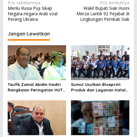
N
Pos sebelumnya
Pos berikutnya
Menlu Rusia Puji Sikap
Wakil Bupati Siak Husni
a
Negara-negara Arab soal
Merza Lantik 92 Pejabat di
v
Perang Ukraina
Lingkungan Pemkab Siak
i
Jangan Lewatkan
g
a
s
i
p
o
Taufik Zainal Abidin Hadiri
Sumut Usulkan Blueprint
s
Rangkaian Peringatan HUT
Produk dan Layanan Halal
Ke-26 APKASI
untuk Program Kawasan di
IMT GT 32