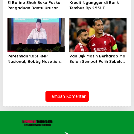
El Barino Shah Buka Posko
Kredit Nganggur di Bank
Pengaduan Bantu Urusan
Tembus Rp 2.551 T
Adminduk
Peresmian 1.061 KMP
Van Dijk Masih Berharap Mo
Nasional, Bobby Nasution
Salah Sempat Pulih Sebelum
Sebut Koperasi Jadi
Musim Tuntas
Penguat Ekonomi Rakyat
Tambah Komentar