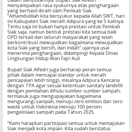
menyampaikan rasa syukurnya atas penghargaan
yang berhasil diraih oleh Pemkab Siak.
“Alhamdulillah kita bersyukur kepada Allah SWT, hari
ini Kabupaten Siak meraih Adipura yang ke 5 kalinya.
Tentu saja ini bukan hanya prestasi untuk Pemkab
Siak saja, namun bentuk prestasi kita semua baik
OPD terkait dan seluruh masyarakat yang telah
berkontribusi mewujudkan bagaimana mewujudkan
kota Siak yang bersih, dan indah” ujarnya usai
menerima penghargaan, didampingi Kepala Dinas
Lingkungan Hidup Wan Fajri Auli
Bupati Siak Alfedri juga berharap peran semua
pihak dalam mencapai standar untuk meraih
pencapaian lebih tinggi, misalnya Adipura Kencana
dengan TPA agar sesuai ketentuan sanitary landsfill
dengan pemilahan dihulu sumber-sumber sampah,
termasuk juga mengupayakan bagaimana
mengurangi sampah, menuju zero emition dan zero
waste untuk Indonesia menuju 100 persen
pengelolaan sampah pada Tahun 2025.
“Kami harapkan partisipasi semua untuk memajukan
Siak menjadi kota impian. Kita sudah berstatus