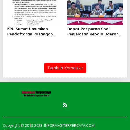
KPU Sumut Umumkan
Rapat Paripurna Soal
Pendaftaran Pasangan
Penjelasan Kepala Daerah
Calon Gubernur dan Wakil
terhadap Ranperda Kota
Gubernur Sumatera Utara
Medan tentang Laporan
Tahun 2024
Pertanggungjawaban
Pelaksanaan APBD Tahun
2023, Ini Penjelasan Wali
Kota Medan Bobby
Tambah Komentar
Nasution…
Copyright © 2013-2023. INFORMASITERPERCAYA.COM