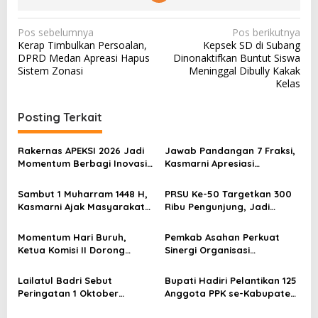
N
Pos sebelumnya
Pos berikutnya
Kerap Timbulkan Persoalan,
Kepsek SD di Subang
a
DPRD Medan Apreasi Hapus
Dinonaktifkan Buntut Siswa
v
Sistem Zonasi
Meninggal Dibully Kakak
Kelas
i
g
Posting Terkait
a
s
Rakernas APEKSI 2026 Jadi
Jawab Pandangan 7 Fraksi,
Momentum Berbagi Inovasi,
Kasmarni Apresiasi
i
BPKK Banda Aceh Pelajari
Dukungan dan Saran
p
QRESTO di Bapenda Kota
Legislatif sebagai Dasar
Sambut 1 Muharram 1448 H,
PRSU Ke-50 Targetkan 300
Medan
Perbaikan Tata Kelola
o
Kasmarni Ajak Masyarakat
Ribu Pengunjung, Jadi
Pemerintahan
Jadikan Tahun Baru Islam
Momentum Penguatan
s
Momentum Muhasabah Diri
Ekonomi Kreatif dan
Momentum Hari Buruh,
Pemkab Asahan Perkuat
Pariwisata Sumut
Ketua Komisi II Dorong
Sinergi Organisasi
Perusahaan Perhatikan
Perempuan melalui
Hak-hak Pekerja
Pelantikan DPD Wanita
Lailatul Badri Sebut
Bupati Hadiri Pelantikan 125
Pujakesuma 2026–2030
Peringatan 1 Oktober
Anggota PPK se-Kabupaten
Momentum Memaknai
Asahan