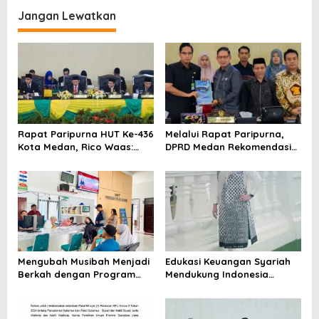
Pancasila Menuju Indonesia
Emas
Jangan Lewatkan
Rapat Paripurna HUT Ke-436
Melalui Rapat Paripurna,
Kota Medan, Rico Waas:
DPRD Medan Rekomendasi
Wujudkan Medan Lebih
Atas LKPJ TA 2024, Rico
Maju, Inklusif dan Berdaya
Waas: Memotivasi Pemko
Saing
Medan Berikan Pelayanan
Terbaik
Mengubah Musibah Menjadi
Edukasi Keuangan Syariah
Berkah dengan Program
Mendukung Indonesia
UHC-JKMB
sebagai Pusat Produk Halal
Dunia