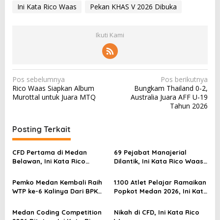
Ini Kata Rico Waas
Pekan KHAS V 2026 Dibuka
Ikuti Kami
N
Pos sebelumnya
Pos berikutnya
Rico Waas Siapkan Album
Bungkam Thailand 0-2,
a
Murottal untuk Juara MTQ
Australia Juara AFF U-19
v
Tahun 2026
i
Posting Terkait
g
a
CFD Pertama di Medan
69 Pejabat Manajerial
s
Belawan, Ini Kata Rico
Dilantik, Ini Kata Rico Waas…
Waas…
i
Pemko Medan Kembali Raih
1.100 Atlet Pelajar Ramaikan
p
WTP ke-6 Kalinya Dari BPK
Popkot Medan 2026, Ini Kata
o
RI, Ini Kata Rico Waas…
Rico Waas…
s
Medan Coding Competition
Nikah di CFD, Ini Kata Rico