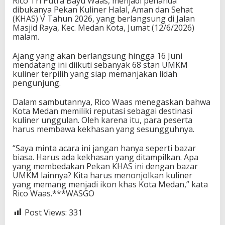
Rico Tri Putra Bayu Waas, menjadi penanda
dibukanya Pekan Kuliner Halal, Aman dan Sehat
(KHAS) V Tahun 2026, yang berlangsung di Jalan
Masjid Raya, Kec. Medan Kota, Jumat (12/6/2026)
malam.
Ajang yang akan berlangsung hingga 16 Juni
mendatang ini diikuti sebanyak 68 stan UMKM
kuliner terpilih yang siap memanjakan lidah
pengunjung.
Dalam sambutannya, Rico Waas menegaskan bahwa
Kota Medan memiliki reputasi sebagai destinasi
kuliner unggulan. Oleh karena itu, para peserta
harus membawa kekhasan yang sesungguhnya.
“Saya minta acara ini jangan hanya seperti bazar
biasa. Harus ada kekhasan yang ditampilkan. Apa
yang membedakan Pekan KHAS ini dengan bazar
UMKM lainnya? Kita harus menonjolkan kuliner
yang memang menjadi ikon khas Kota Medan,” kata
Rico Waas.***WASGO
Post Views:
331