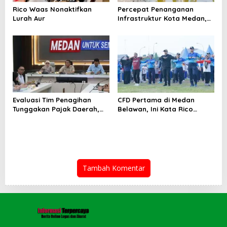
Rico Waas Nonaktifkan
Percepat Penanganan
Lurah Aur
Infrastruktur Kota Medan,
Dinas SDABMBK Perkuat
Sinergi dengan Kecamatan
Evaluasi Tim Penagihan
CFD Pertama di Medan
Tunggakan Pajak Daerah,
Belawan, Ini Kata Rico
Bapenda Medan Berhasil
Waas…
Tagih Rp 1,4 M pada Juli
2026
Tambah Komentar