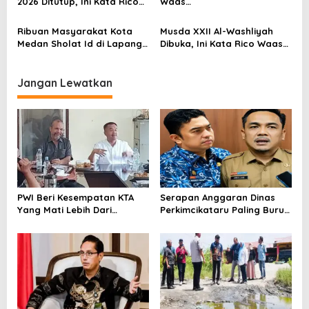
2026 Ditutup, Ini Kata Rico
Waas…
Waas…
Ribuan Masyarakat Kota
Musda XXII Al-Washliyah
Medan Sholat Id di Lapanga
Dibuka, Ini Kata Rico Waas…
Merdeka, Ini Kata Rico
Waas…
Jangan Lewatkan
PWI Beri Kesempatan KTA
Serapan Anggaran Dinas
Yang Mati Lebih Dari
Perkimcikataru Paling Buruk,
Setahun Diaktifkan Kembali
Plh Sekda: Kami Sarankan
Dievaluasi